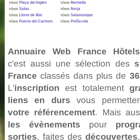
Playa del Ingles
Marbella
hôtels
hôtels
Salou
Nerja
hôtels
hôtels
Lloret de Mar
Salamanque
hôtels
hôtels
Puerto del Carmen
Peñíscola
hôtels
hôtels
Annuaire Web France Hôtels
c'est aussi une sélection des
s
France
classés dans plus de
36
L'
inscription
est totalement
gr
liens en durs
vous permetten
votre référencement
. Mais au
les évènements
pour
prog
sorties
, faites des
découvertes