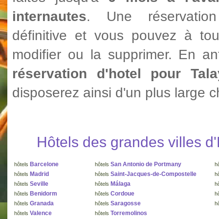
internautes
. Une réservatio
définitive et vous pouvez à to
modifier ou la supprimer. En ant
réservation d'hotel pour Tal
disposerez ainsi d'un plus large c
Hôtels des grandes villes 
Barcelone
San Antonio de Portmany
hôtels
hôtels
h
Madrid
Saint-Jacques-de-Compostelle
hôtels
hôtels
h
Seville
Málaga
hôtels
hôtels
h
Benidorm
Cordoue
hôtels
hôtels
h
Granada
Saragosse
hôtels
hôtels
h
Valence
Torremolinos
hôtels
hôtels