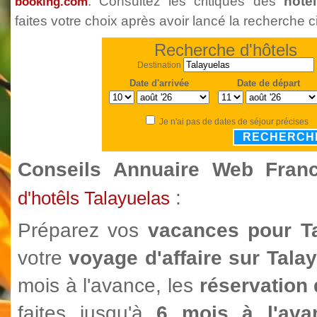
. Consultez les critiques des
hôte
booking.com
faites votre choix après avoir lancé la recherche c
Recherche d'hôtels
Destination
Date d'arrivée
Date de départ
Je n'ai pas de dates de séjour précises
RECHERCH
Conseils Annuaire Web Fra
:
d'hotêls Talayuelas
Préparez vos
vacances pour T
votre
voyage d'affaire sur Tala
mois à l'avance, les
réservation 
faites jusqu'à
6 mois à l'ava