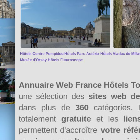
Hôtels Centre Pompidou
Hôtels Parc Astérix
Hôtels Viaduc de Milla
Musée d'Orsay
Hôtels Futuroscope
Annuaire Web France Hôtels T
une sélection des
sites web d
dans plus de
360
catégories. 
totalement
gratuite
et les
lie
permettent d'accroître
votre réf