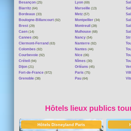
Besançon
Lyon
Sai
(25)
(69)
Biarritz
Marseille
Sai
(64)
(13)
Bordeaux
Metz
Sa
(33)
(57)
Boulogne-Billancourt
Montpellier
Sa
(92)
(34)
Brest
Montreuil
Sa
(29)
(28)
Caen
Mulhouse
Sai
(14)
(68)
Cannes
Nancy
St
(06)
(54)
Clermont-Ferrand
Nanterre
To
(63)
(92)
Colombes
Nantes
To
(92)
(44)
Courbevoie
Nice
To
(92)
(06)
Créteil
Nîmes
To
(94)
(30)
Dijon
Orléans
Ver
(21)
(45)
Fort-de-France
Paris
Vi
(972)
(75)
Grenoble
Pau
Vit
(38)
(64)
Hôtels lieux publics tou
Hôtels Disneyland Paris