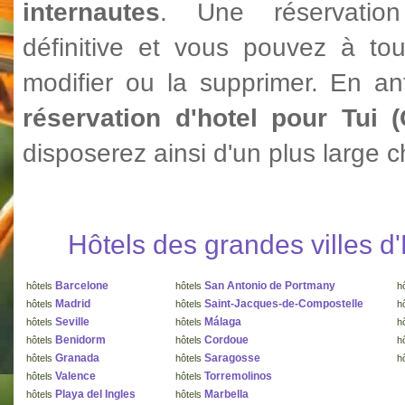
internautes
. Une réservatio
définitive et vous pouvez à to
modifier ou la supprimer. En ant
réservation d'hotel pour Tui 
disposerez ainsi d'un plus large c
Hôtels des grandes villes 
Barcelone
San Antonio de Portmany
hôtels
hôtels
h
Madrid
Saint-Jacques-de-Compostelle
hôtels
hôtels
h
Seville
Málaga
hôtels
hôtels
h
Benidorm
Cordoue
hôtels
hôtels
h
Granada
Saragosse
hôtels
hôtels
h
Valence
Torremolinos
hôtels
hôtels
Playa del Ingles
Marbella
hôtels
hôtels