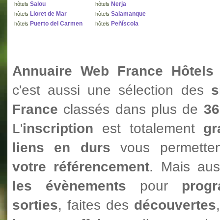
Salou
Nerja
hôtels
hôtels
Lloret de Mar
Salamanque
hôtels
hôtels
Puerto del Carmen
Peñíscola
hôtels
hôtels
Annuaire Web France Hôtels T
c'est aussi une sélection des
s
France
classés dans plus de
36
L'
inscription
est totalement
gr
liens en durs
vous permetten
votre référencement
. Mais au
les évènements
pour
prog
sorties
, faites des
découvertes