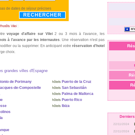
 pas de dates de séjour précises
RECHERCHER
:
'hotêls Vilei
otre
voyage d'affaire sur Vilei
2 ou 3 mois à l'avance, les
ois à l'avance par les internautes
. Une réservation n'est pas
Rés
odifier ou la supprimer. En anticipant votre
réservation d'hotel
rge choix.
es grandes villes d'Espagne
Ré
tonio de Portmany
Puerto de la Cruz
hôtels
Ré
Jacques-de-Compostelle
San Sebastián
hôtels
a
Palma de Mallorca
hôtels
ue
Puerto Rico
hôtels
osse
Ibiza
hôtels
olinos
Derniers 
la
22/11/2024
anque
22/11/2024