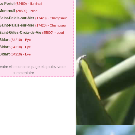
Le Portel
(62480) - illuminati
Montreuil
(28500) - NIce
Saint-Palais-sur-Mer
(17420) - Champsaur
Saint-Palais-sur-Mer
(17420) - Champsaur
Saint-Gilles-Croix-de-Vie
(85800) - good
Bidart
(64210) - Eye
Bidart
(64210) - Eye
Bidart
(64210) - Eye
otre ville sur cette page et ajoutez votre
commentaire