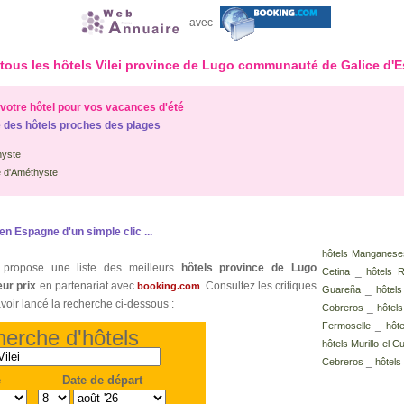
avec
ez tous les hôtels Vilei province de Lugo communauté de Galice d'E
votre hôtel pour vos vacances d'été
 des hôtels proches des plages
hyste
 d'Améthyste
en Espagne d'un simple clic ...
hôtels Manganese
propose une liste des meilleurs
hôtels province de Lugo
_
Cetina
hôtels 
eur prix
en partenariat avec
. Consultez les critiques
booking.com
_
Guareña
hôtels
avoir lancé la recherche ci-dessous :
_
Cobreros
hôtel
_
Fermoselle
hôt
erche d'hôtels
hôtels Murillo el 
_
Cebreros
hôtels
e
Date de départ