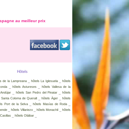
spagne au meilleur prix
Hôtels
_
_
s de la Lampreana
hôtels La Iglesuela
hôtels
_
_
Ronda
hôtels Astureses
hôtels Vallesa de la
_
_
 Andújar
hôtels San Pedro del Pinatar
hôtels
_
_
s Santa Coloma de Queralt
hôtels Àger
hôtels
_
_
els Port de la Selva
hôtels Masías de Roda
_
_
_
Cuende
hôtels Villariezo
hôtels Monachil
hôtels
_
_
 Casillas
hôtels Oláibar