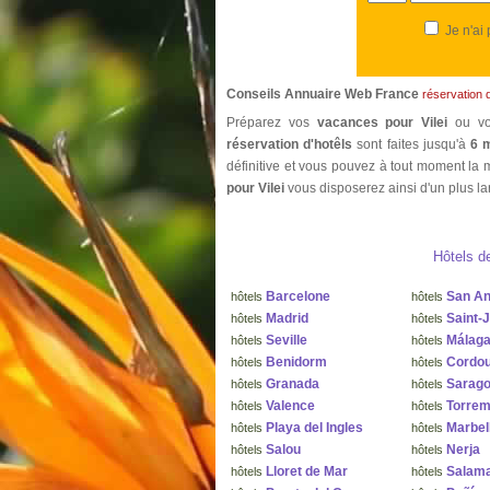
Je n'ai
Conseils Annuaire Web France
réservation d
Préparez vos
vacances pour Vilei
ou v
réservation d'hotêls
sont faites jusqu'à
6 m
définitive et vous pouvez à tout moment la m
pour Vilei
vous disposerez ainsi d'un plus la
Hôtels d
Barcelone
San An
hôtels
hôtels
Madrid
Saint-
hôtels
hôtels
Seville
Málag
hôtels
hôtels
Benidorm
Cordo
hôtels
hôtels
Granada
Sarag
hôtels
hôtels
Valence
Torrem
hôtels
hôtels
Playa del Ingles
Marbel
hôtels
hôtels
Salou
Nerja
hôtels
hôtels
Lloret de Mar
Salam
hôtels
hôtels