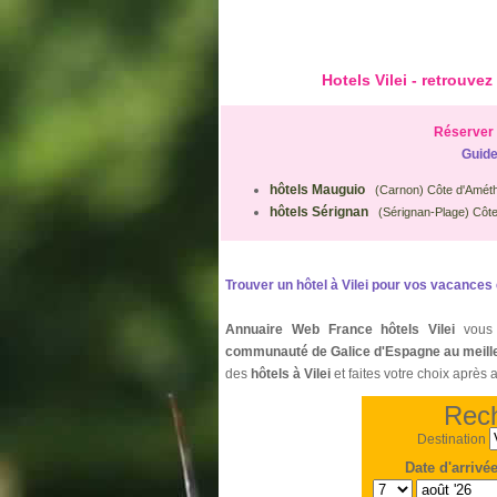
Hotels Vilei - retrouv
Réserver 
Guide
hôtels Mauguio
(Carnon) Côte d'Amét
hôtels Sérignan
(Sérignan-Plage) Côte
Trouver un hôtel à Vilei pour vos vacances 
Annuaire Web France hôtels Vilei
vous 
communauté de Galice d'Espagne au meill
des
hôtels à Vilei
et faites votre choix après 
Rech
Destination
Date d'arrivé