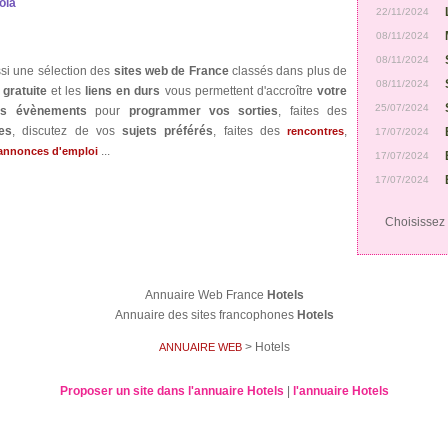
ola
22/11/2024
08/11/2024
08/11/2024
ssi une sélection des
sites web de France
classés dans plus de
08/11/2024
t
gratuite
et les
liens en durs
vous permettent d'accroître
votre
25/07/2024
les évènements
pour
programmer vos sorties
, faites des
es
, discutez de vos
sujets préférés
, faites des
,
rencontres
17/07/2024
...
annonces d'emploi
17/07/2024
17/07/2024
Choisissez v
Annuaire Web France
Hotels
Annuaire des sites francophones
Hotels
> Hotels
ANNUAIRE WEB
Proposer un site dans l'annuaire Hotels
|
l'annuaire Hotels