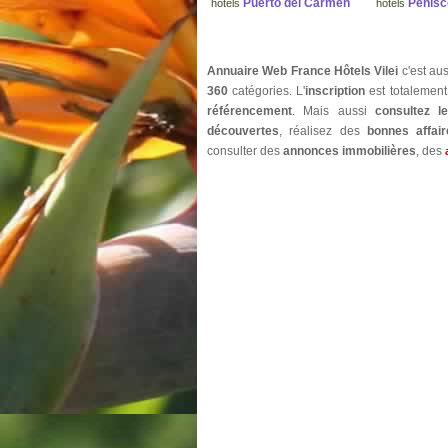
Puerto del Carmen
Peñísc
hôtels
hôtels
Annuaire Web France Hôtels Vilei
c'est au
360
catégories. L'
inscription
est totalemen
référencement
. Mais aussi
consultez 
découvertes
, réalisez des
bonnes affair
consulter des
annonces immobilières
, des