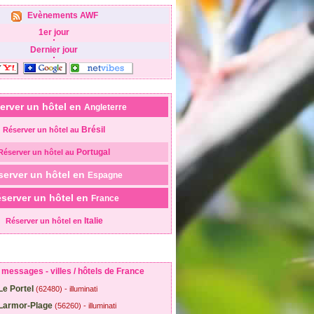
Evènements AWF
1er jour
Dernier jour
erver un hôtel en
Angleterre
Brésil
Réserver un hôtel au
Portugal
Réserver un hôtel au
server un hôtel en
Espagne
server un hôtel en
France
Italie
Réserver un hôtel en
messages - villes / hôtels de France
Le Portel
(62480) - illuminati
Larmor-Plage
(56260) - illuminati