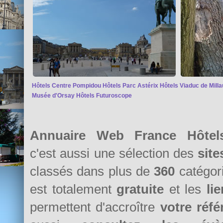
Hôtels Centre Pompidou
Hôtels Parc Astérix
Hôtels Viaduc de Milla
Musée d'Orsay
Hôtels Futuroscope
Annuaire Web France Hôtels
c'est aussi une sélection des
sit
classés dans plus de
360
catégori
est totalement
gratuite
et les
li
permettent d'accroître
votre réf