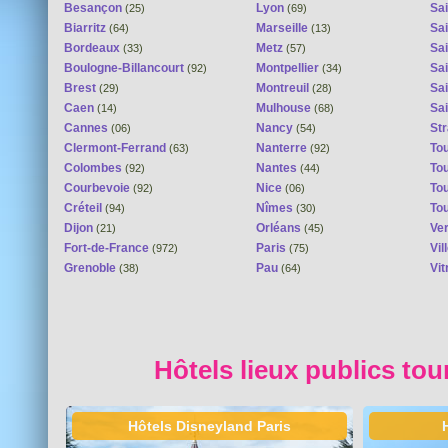
Besançon
Lyon
Sai
(25)
(69)
Biarritz
Marseille
Sai
(64)
(13)
Bordeaux
Metz
Sa
(33)
(57)
Boulogne-Billancourt
Montpellier
Sa
(92)
(34)
Brest
Montreuil
Sa
(29)
(28)
Caen
Mulhouse
Sai
(14)
(68)
Cannes
Nancy
St
(06)
(54)
Clermont-Ferrand
Nanterre
To
(63)
(92)
Colombes
Nantes
To
(92)
(44)
Courbevoie
Nice
To
(92)
(06)
Créteil
Nîmes
To
(94)
(30)
Dijon
Orléans
Ver
(21)
(45)
Fort-de-France
Paris
Vi
(972)
(75)
Grenoble
Pau
Vit
(38)
(64)
Hôtels lieux publics tou
Hôtels Disneyland Paris