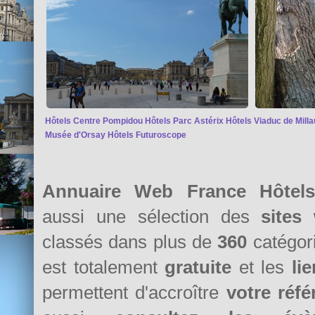
Hôtels Centre Pompidou
Hôtels Parc Astérix
Hôtels Viaduc de Milla
Musée d'Orsay
Hôtels Futuroscope
Annuaire Web France Hôtels
aussi une sélection des
sites
classés dans plus de
360
catégori
est totalement
gratuite
et les
li
permettent d'accroître
votre réf