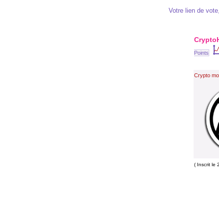
Votre lien de vote,
CryptoH
Points
Crypto mon
( Inscrit l