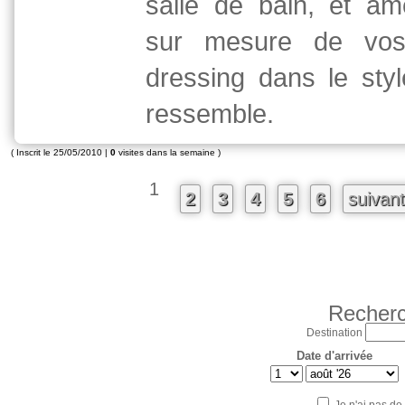
salle de bain, et a
sur mesure de vos
dressing dans le sty
ressemble.
( Inscrit le 25/05/2010 |
0
visites dans la semaine )
1
2
3
4
5
6
suivan
Recherc
Destination
Date d'arrivée