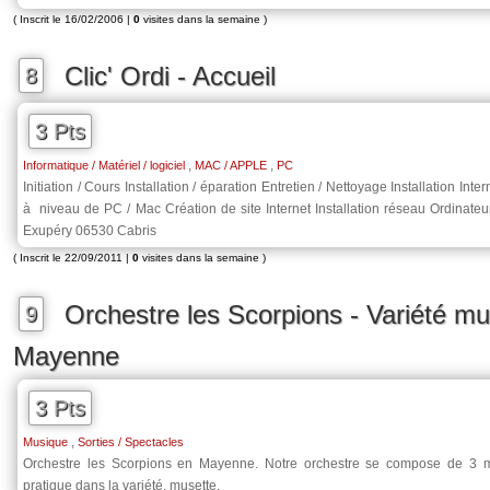
( Inscrit le 16/02/2006 |
0
visites dans la semaine )
Clic' Ordi - Accueil
8
3 Pts
,
,
Informatique / Matériel / logiciel
MAC / APPLE
PC
Initiation / Cours Installation / éparation Entretien / Nettoyage Installation 
à niveau de PC / Mac Création de site Internet Installation réseau Ordinateu
Exupéry 06530 Cabris
( Inscrit le 22/09/2011 |
0
visites dans la semaine )
Orchestre les Scorpions - Variété mu
9
Mayenne
3 Pts
,
Musique
Sorties / Spectacles
Orchestre les Scorpions en Mayenne. Notre orchestre se compose de 3 
pratique dans la variété, musette.