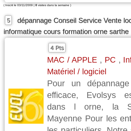
( Inscrit le 03/11/2009 |
0
visites dans la semaine )
dépannage Conseil Service Vente loc
5
informatique cours formation orne sarthe
4 Pts
,
,
MAC / APPLE
PC
In
Matériel / logiciel
Pour un dépannage 
efficace, Evolsys e
dans l orne, la S
Mayenne Pour les ent
les particuliers. Notre 