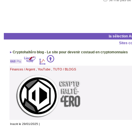
Je n'ai pas de
la sélection 
Sites c
Cryptohaltéro blog - Le site pour devenir costaud en cryptomonnaies
668
Pts
Finances / Argent
YouTube
TUTO / BLOGS
,
,
Inscrit le 29/01/2025 |