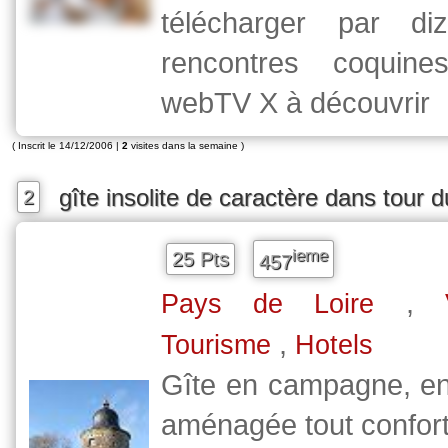
télécharger par di
rencontres coquin
webTV X à découvrir
( Inscrit le 14/12/2006 |
2
visites dans la semaine )
gîte insolite de caractère dans tour
2
ieme
25 Pts
457
,
Pays de Loire
,
Tourisme
Hotels
Gîte en campagne, e
aménagée tout confort