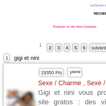
recherche 
RECHER
Proposer un site dans l'annuaire
1
2
3
4
5
6
suivan
gigi et nini
1
ieme
19350 Pts
7
,
Sexe / Charme
Sexe 
Gigi et nini vous pr
site gratos : des 