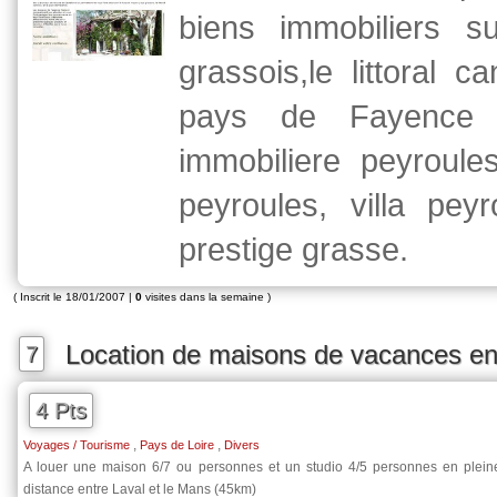
biens immobiliers s
grassois,le littoral c
pays de Fayence 
immobiliere peyroules
peyroules, villa peyro
prestige grasse.
( Inscrit le 18/01/2007 |
0
visites dans la semaine )
Location de maisons de vacances e
7
4 Pts
,
,
Voyages / Tourisme
Pays de Loire
Divers
A louer une maison 6/7 ou personnes et un studio 4/5 personnes en plei
distance entre Laval et le Mans (45km)