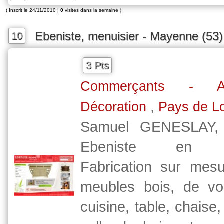
( Inscrit le 24/11/2010 |
0
visites dans la semaine )
Ebeniste, menuisier - Mayenne (53)
10
3 Pts
Commerçants - Ar
,
Décoration
Pays de Lo
Samuel GENESLAY, M
Ebeniste en M
Fabrication sur mes
meubles bois, de v
cuisine, table, chaise