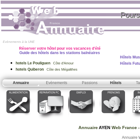
Pours
Evènements à la UNE
Réserver votre hôtel pour vos vacances d'été
Guide des hôtels dans les stations balnéaires
Hôtels Mus
hotels Le Pouliguen
Hôtels Fut
Côte d'Amour
hotels Quiberon
Côte des Mégalithes
Annuaire
Evènements
Passions
Hôtels
Ta
Annuaire
AYEN
Web France
-
Annuaire 