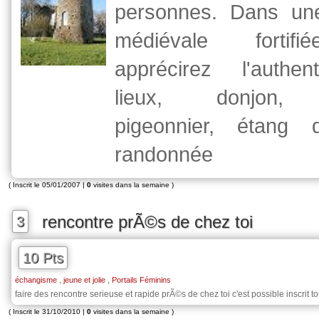
personnes. Dans une
médiévale fortif
apprécirez l'authen
lieux, donjon, c
pigeonnier, étang 
randonnée
( Inscrit le 05/01/2007 |
0
visites dans la semaine )
rencontre prÃ©s de chez toi
3
10 Pts
,
,
échangisme
jeune et jolie
Portails Féminins
faire des rencontre serieuse et rapide prÃ©s de chez toi c'est possible inscrit to
( Inscrit le 31/10/2010 |
0
visites dans la semaine )