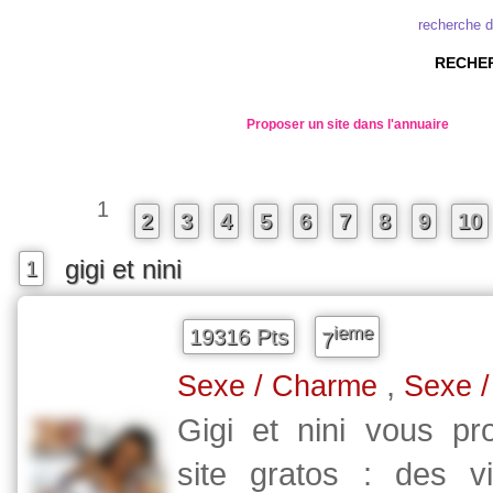
recherche 
RECHER
Proposer un site dans l'annuaire
1
2
3
4
5
6
7
8
9
10
gigi et nini
1
ieme
19316 Pts
7
,
Sexe / Charme
Sexe 
Gigi et nini vous pr
site gratos : des 