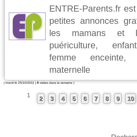
ENTRE-Parents.fr est 
petites annonces gra
les mamans et l
puériculture, enfa
femme enceinte, a
maternelle
( Inscrit le 25/10/2011 |
0
visites dans la semaine )
1
2
3
4
5
6
7
8
9
10