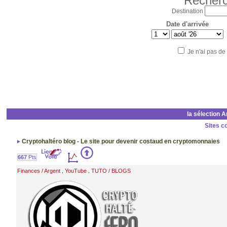
Recherc
Destination
Date d'arrivée
Je n'ai pas de
la sélection 
Sites c
Cryptohaltéro blog - Le site pour devenir costaud en cryptomonnaies
667
Pts
Finances / Argent
YouTube
TUTO / BLOGS
,
,