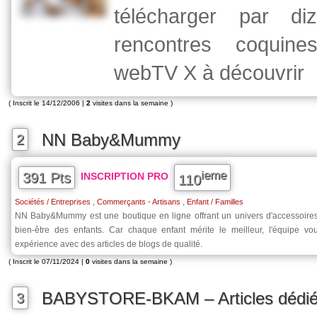
télécharger par di
rencontres coquin
webTV X à découvrir
( Inscrit le 14/12/2006 |
2
visites dans la semaine )
NN Baby&Mummy
2
ieme
391 Pts
INSCRIPTION PRO
110
,
,
Sociétés / Entreprises
Commerçants - Artisans
Enfant / Familles
NN Baby&Mummy est une boutique en ligne offrant un univers d'accessoire
bien-être des enfants. Car chaque enfant mérite le meilleur, l'équipe v
expérience avec des articles de blogs de qualité.
( Inscrit le 07/11/2024 |
0
visites dans la semaine )
BABYSTORE-BKAM – Articles dédié
3