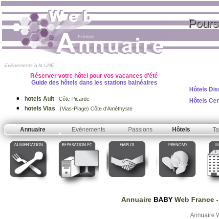
Pours
Evènements à la UNE
Réserver votre hôtel pour vos vacances d'été
Guide des hôtels dans les stations balnéaires
Hôtels Dis
hotels Ault
Côte Picarde
Hôtels Ce
hotels Vias
(Vias-Plage) Côte d'Améthyste
Annuaire
Evènements
Passions
Hôtels
Ta
Annuaire
BABY
Web France
-
Annuaire 