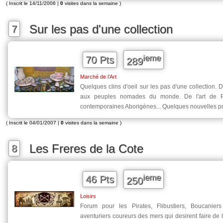
( Inscrit le 14/11/2006 |
0
visites dans la semaine )
Sur les pas d'une collection
7
ieme
70 Pts
289
Marché de l’Art
Quelques clins d'oeil sur les pas d'une collection. 
aux peuples nomades du monde. De l'art de P
contemporaines Aborigènes... Quelques nouvelles po
( Inscrit le 04/01/2007 |
0
visites dans la semaine )
Les Freres de la Cote
8
ieme
46 Pts
250
Loisirs
Forum pour les Pirates, Flibustiers, Boucanier
aventuriers coureurs des mers qui desirent faire de l