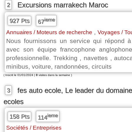
Excursions marrakech Maroc
2
ieme
927 Pts
67
,
Annuaires / Moteurs de recherche
Voyages / To
Nous fournissons un service qui répond 
avec son équipe francophone anglophon
professionnelle. Trekking , navettes , auto
minibus, voiture, randonnées, circuits
( Inscrit le 01/01/2024 |
0
visites dans la semaine )
fes auto ecole, Le leader du domain
3
ecoles
ieme
158 Pts
114
Sociétés / Entreprises