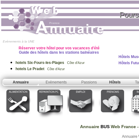
Pours
Evènements à la UNE
Réserver votre hôtel pour vos vacances d'été
Guide des hôtels dans les stations balnéaires
Hôtels Mus
hotels Six-Fours-les-Plages
Hôtels Fut
Côte d'Azur
hotels Le Pradet
Côte d'Azur
Annuaire
Evènements
Passions
Hôtels
Ta
Annuaire
BUS
Web France
-
Annuaire