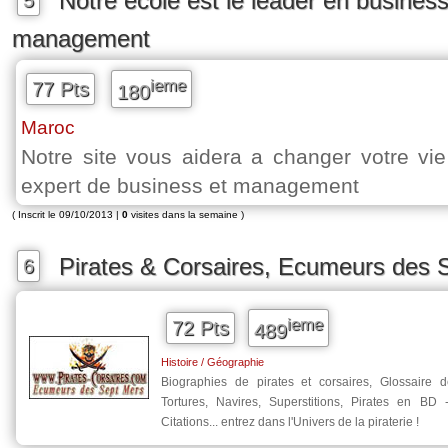
Notre ecole est le leader en business
5
management
ieme
77 Pts
180
Maroc
Notre site vous aidera a changer votre vie
expert de business et management
( Inscrit le 09/10/2013 |
0
visites dans la semaine )
Pirates & Corsaires, Ecumeurs des 
6
ieme
72 Pts
489
Histoire / Géographie
Biographies de pirates et corsaires, Glossaire d
Tortures, Navires, Superstitions, Pirates en B
Citations... entrez dans l'Univers de la piraterie !