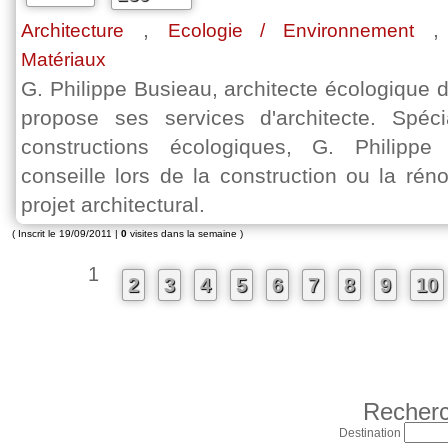
,
Architecture
Ecologie / Environnement
Matériaux
G. Philippe Busieau, architecte écologique 
propose ses services d'architecte. Spéc
constructions écologiques, G. Philipp
conseille lors de la construction ou la rén
projet architectural.
( Inscrit le 19/09/2011 |
0
visites dans la semaine )
1
2
3
4
5
6
7
8
9
10
Recherc
Destination