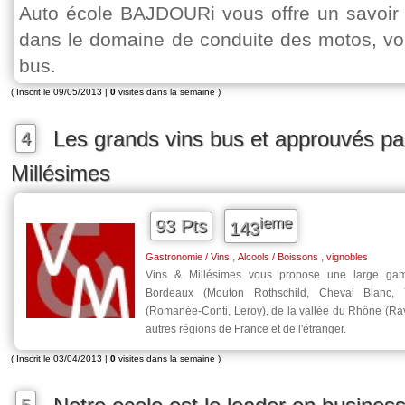
Auto école BAJDOURi vous offre un savoir f
dans le domaine de conduite des motos, vo
bus.
( Inscrit le 09/05/2013 |
0
visites dans la semaine )
Les grands vins bus et approuvés pa
4
Millésimes
ieme
93 Pts
143
,
,
Gastronomie / Vins
Alcools / Boissons
vignobles
Vins & Millésimes vous propose une large g
Bordeaux (Mouton Rothschild, Cheval Blanc,
(Romanée-Conti, Leroy), de la vallée du Rhône (Ray
autres régions de France et de l'étranger.
( Inscrit le 03/04/2013 |
0
visites dans la semaine )