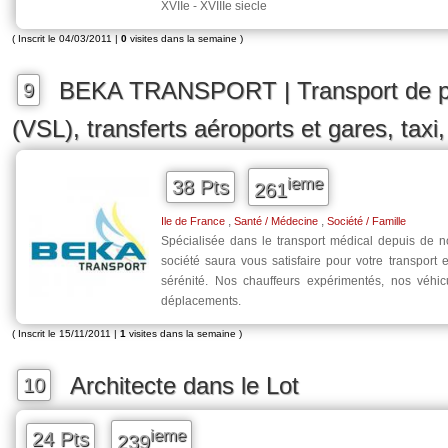
XVIIe - XVIIIe siecle
( Inscrit le 04/03/2011 |
0
visites dans la semaine )
BEKA TRANSPORT | Transport de p
9
(VSL), transferts aéroports et gares, taxi,
ieme
38 Pts
261
,
,
Ile de France
Santé / Médecine
Société / Famille
Spécialisée dans le transport médical depuis de 
société saura vous satisfaire pour votre transport e
sérénité. Nos chauffeurs expérimentés, nos véhi
déplacements.
( Inscrit le 15/11/2011 |
1
visites dans la semaine )
Architecte dans le Lot
10
ieme
24 Pts
239