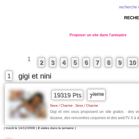
recherche 
RECHE
Proposer un site dans l'annuaire
1
2
3
4
5
6
7
8
9
10
gigi et nini
1
ieme
19319 Pts
7
,
Sexe / Charme
Sexe / Charme
Gigi et nini vous proposent un site gratos : des v
dizaine, des rencontres coquines et des webTV X à d
( Inscrit le 14/12/2006 |
2
visites dans la semaine )