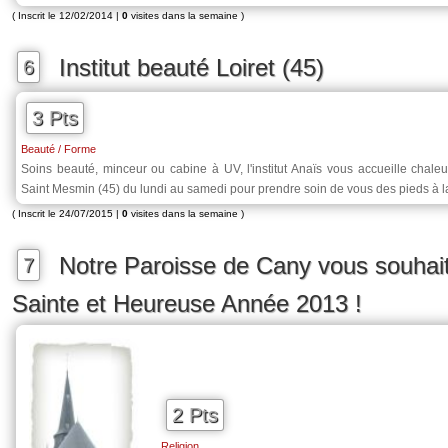
( Inscrit le 12/02/2014 |
0
visites dans la semaine )
Institut beauté Loiret (45)
6
3 Pts
Beauté / Forme
Soins beauté, minceur ou cabine à UV, l'institut Anaïs vous accueille chal
Saint Mesmin (45) du lundi au samedi pour prendre soin de vous des pieds à la
( Inscrit le 24/07/2015 |
0
visites dans la semaine )
Notre Paroisse de Cany vous souhai
7
Sainte et Heureuse Année 2013 !
2 Pts
Religion