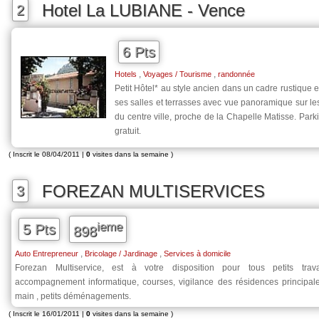
Hotel La LUBIANE - Vence
2
6 Pts
,
,
Hotels
Voyages / Tourisme
randonnée
Petit Hôtel* au style ancien dans un cadre rustique 
ses salles et terrasses avec vue panoramique sur le
du centre ville, proche de la Chapelle Matisse. Parkin
gratuit.
( Inscrit le 08/04/2011 |
0
visites dans la semaine )
FOREZAN MULTISERVICES
3
ieme
5 Pts
898
,
,
Auto Entrepreneur
Bricolage / Jardinage
Services à domicile
Forezan Multiservice, est à votre disposition pour tous petits travau
accompagnement informatique, courses, vigilance des résidences principal
main , petits déménagements.
( Inscrit le 16/01/2011 |
0
visites dans la semaine )