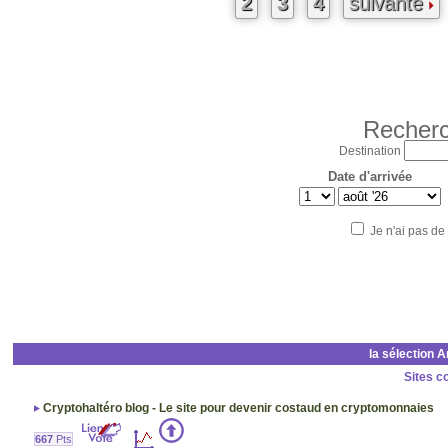
2
3
4
suivante
Recherc
Destination
Date d'arrivée
Je n'ai pas de
la sélection 
Sites c
Cryptohaltéro blog - Le site pour devenir costaud en cryptomonnaies
667
Pts