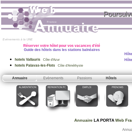
Poursuiv
Evènements à la UNE
Réserver votre hôtel pour vos vacances d'été
Guide des hôtels dans les stations balnéaires
Hôte
hotels Vallauris
Hôte
Côte d'Azur
hotels Palavas-les-Flots
Côte d'Améthyste
Annuaire
Evènements
Passions
Hôtels
Annuaire
LA PORTA
Web Fra
Annua