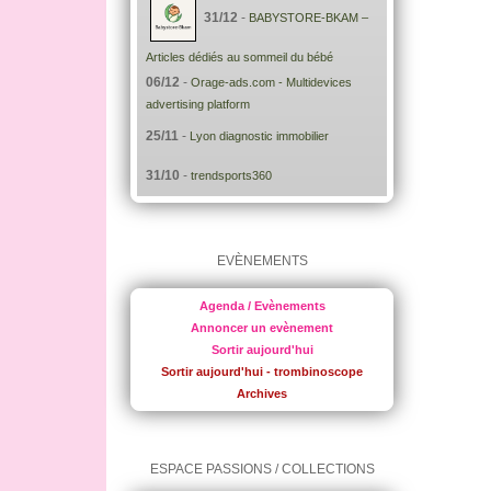
31/12
-
BABYSTORE-BKAM –
Articles dédiés au sommeil du bébé
06/12
-
Orage-ads.com - Multidevices
advertising platform
25/11
-
Lyon diagnostic immobilier
31/10
-
trendsports360
EVÈNEMENTS
Agenda / Evènements
Annoncer un evènement
Sortir aujourd'hui
Sortir aujourd'hui - trombinoscope
Archives
ESPACE PASSIONS / COLLECTIONS