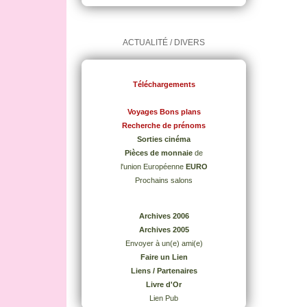
ACTUALITÉ / DIVERS
Téléchargements
Voyages Bons plans
Recherche de prénoms
Sorties cinéma
Pièces de monnaie
de
l'union Européenne
EURO
Prochains salons
Archives 2006
Archives 2005
Envoyer à un(e) ami(e)
Faire un Lien
Liens / Partenaires
Livre d'Or
Lien Pub