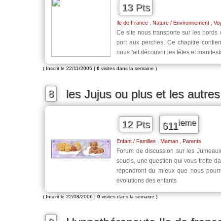
13 Pts
,
,
Ile de France
Nature / Environnement
Vo
Ce site nous transporte sur les bords d
port aux perches, Ce chapitre contient
nous fait découvrir les fêtes et manifes
( Inscrit le 22/11/2005 |
0
visites dans la semaine )
les Jujus ou plus et les autres
8
ieme
12 Pts
611
,
,
Enfant / Familles
Maman
Parents
Forum de discussion sur les Jumeaux 
soucis, une question qui vous trotte da
répondront du mieux que nous pourro
évolutions des enfants
( Inscrit le 22/08/2006 |
0
visites dans la semaine )