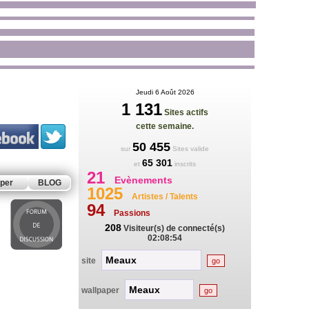
Jeudi 6 Août 2026
1 131
Sites actifs
cette semaine.
50 455
sur
Sites valide
65 301
et
inscrits
21
Evènements
per
BLOG
1025
Artistes / Talents
94
Passions
208
Visiteur(s) de connecté(s)
02:08:54
site
wallpaper