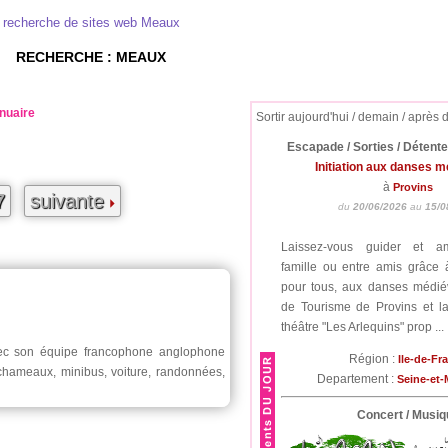
recherche de sites web Meaux
RECHERCHE : MEAUX
nuaire
Sortir aujourd'hui / demain / après 
Escapade / Sorties / Détent
Initiation aux danses 
à
Provins
7
suivante
du
20/06/2026
au
15/0
Laissez-vous guider et a
famille ou entre amis grâce à 
pour tous, aux danses médiév
de Tourisme de Provins et 
théâtre "Les Arlequins" prop ...
vec son équipe francophone anglophone
Région :
Ile-de-Fr
 chameaux, minibus, voiture, randonnées,
Departement :
Seine-et
Concert / Musiq