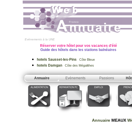
Evènements à la UNE
Réserver votre hôtel pour vos vacances d'été
Guide des hôtels dans les stations balnéaires
hotels Sausset-les-Pins
Côte Bleue
hotels Damgan
Côte des Mégalithes
Annuaire
Evènements
Passions
Hôt
Annuaire
MEAUX
We