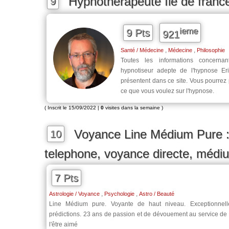
Hypnothérapeute Ile de franc
9
ieme
9 Pts
921
,
,
Santé / Médecine
Médecine
Philosophie
Toutes les informations concernan
hypnotiseur adepte de l'hypnose E
présentent dans ce site. Vous pourrez
ce que vous voulez sur l'hypnose.
( Inscrit le 15/09/2022 |
0
visites dans la semaine )
Voyance Line Médium Pure :
10
telephone, voyance directe, médi
7 Pts
,
,
Astrologie / Voyance
Psychologie
Astro / Beauté
Line Médium pure. Voyante de haut niveau. Exceptionnell
prédictions. 23 ans de passion et de dévouement au service de 
l'être aimé