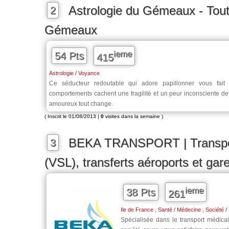
Astrologie du Gémeaux - Tou
2
Gémeaux
ieme
54 Pts
415
Astrologie / Voyance
Ce séducteur redoutable qui adore papillonner vous fait 
comportements cachent une fragilité et un peur inconsciente de
amoureux tout change.
( Inscrit le 01/08/2013 |
0
visites dans la semaine )
BEKA TRANSPORT | Transpor
3
(VSL), transferts aéroports et gare
ieme
38 Pts
261
,
,
Ile de France
Santé / Médecine
Société /
Spécialisée dans le transport médic