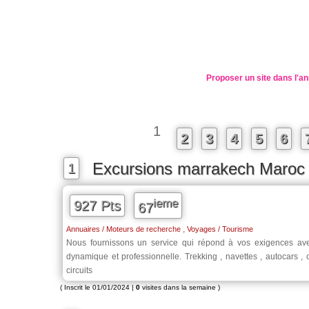
Proposer un site dans l'an
1
2
3
4
5
6
Excursions marrakech Maroc
1
ieme
927 Pts
67
,
Annuaires / Moteurs de recherche
Voyages / Tourisme
Nous fournissons un service qui répond à vos exigences a
dynamique et professionnelle. Trekking , navettes , autocars ,
circuits
( Inscrit le 01/01/2024 |
0
visites dans la semaine )