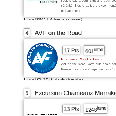
société saura vous satisfaire pour votr
sérénité. Nos chauffeurs expériment
déplacements.
( Inscrit le 15/11/2011 |
0
visites dans la semaine )
AVF on the Road
4
ieme
17 Pts
601
,
Ile de France
Sociétés / Entreprises
AVF on the Road, votre auto-école n
Parisienne vous accompagne dans l'obt
( Inscrit le 13/06/2023 |
0
visites dans la semaine )
Excursion Chameaux Marrak
5
ieme
13 Pts
1248