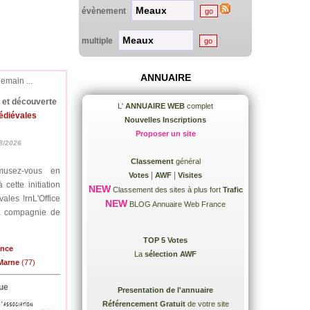
évènement
multiple
ANNUAIRE
demain ...
e et découverte
L'
ANNUAIRE WEB
complet
médiévales
Nouvelles Inscriptions
Proposer un site
8/2026
Classement
général
musez-vous en
|
|
Votes
AWF
Visites
cette initiation
NEW
Classement des sites à plus fort
Trafic
ales !rnL'Office
NEW
BLOG Annuaire Web France
la compagnie de
TOP 5 Votes
ance
La
sélection AWF
-Marne
(77)
ue
Presentation de l'annuaire
Référencement Gratuit
de votre site