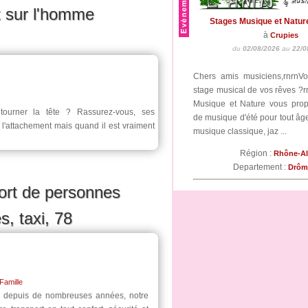
t sur l'homme
Stages Musique et Natur
à
Crupies
du
02/08/2026
au
22/0
Chers amis musiciens,rnrnV
stage musical de vos rêves ?r
Musique et Nature vous pro
tourner la tête ? Rassurez-vous, ses
de musique d'été pour tout âge
 l'attachement mais quand il est vraiment
musique classique, jaz ...
Région :
Rhône-A
Departement :
Drô
t de personnes
s, taxi, 78
 Famille
al depuis de nombreuses années, notre