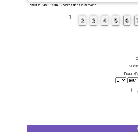
( Inscrit le 23/08/2006 |
0
visites dans la semaine )
1
2
3
4
5
6
Destin
Date d'