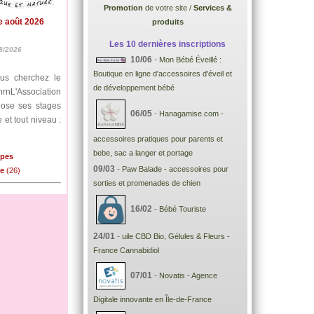
Promotion
de votre site /
Services &
e août 2026
produits
Les 10 dernières inscriptions
8/2026
10/06
-
Mon Bébé Éveillé :
Boutique en ligne d'accessoires d'éveil et
ous cherchez le
de développement bébé
nrnL'Association
pose ses stages
06/05
-
Hanagamise.com -
 et tout niveau :
accessoires pratiques pour parents et
bebe, sac a langer et portage
lpes
09/03
-
Paw Balade - accessoires pour
me
(26)
sorties et promenades de chien
16/02
-
Bébé Touriste
24/01
-
uile CBD Bio, Gélules & Fleurs -
France Cannabidiol
07/01
-
Novatis - Agence
Digitale innovante en Île-de-France