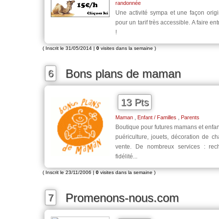
randonnée
Une activité sympa et une façon origi
pour un tarif très accessible. A faire ent
!
( Inscrit le 31/05/2014 |
0
visites dans la semaine )
Bons plans de maman
6
13 Pts
,
,
Maman
Enfant / Familles
Parents
Boutique pour futures mamans et enfan
puériculture, jouets, décoration de 
vente. De nombreux services : reche
fidélité...
( Inscrit le 23/11/2006 |
0
visites dans la semaine )
Promenons-nous.com
7