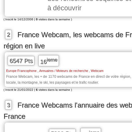
à découvrir
( Inscrit le 14/12/2006 |
0
visites dans la semaine )
France Webcam, les webcams de Fr
2
région en live
ieme
6547 Pts
16
,
,
Europe Francophone
Annuaires / Moteurs de recherche
Webcam
France Webcam, les + de 1170 webcams de France en direct de votre région, l
locale, la montagne, le ski, les paysages et le trafic routier.
( Inscrit le 21/01/2022 |
6
visites dans la semaine )
France Webcams l'annuaire des we
3
France