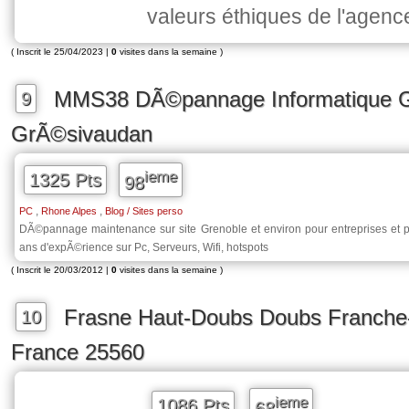
valeurs éthiques de l'agenc
( Inscrit le 25/04/2023 |
0
visites dans la semaine )
MMS38 DÃ©pannage Informatique G
9
GrÃ©sivaudan
ieme
1325 Pts
98
,
,
PC
Rhone Alpes
Blog / Sites perso
DÃ©pannage maintenance sur site Grenoble et environ pour entreprises et pa
ans d'expÃ©rience sur Pc, Serveurs, Wifi, hotspots
( Inscrit le 20/03/2012 |
0
visites dans la semaine )
Frasne Haut-Doubs Doubs Franche
10
France 25560
ieme
1086 Pts
68