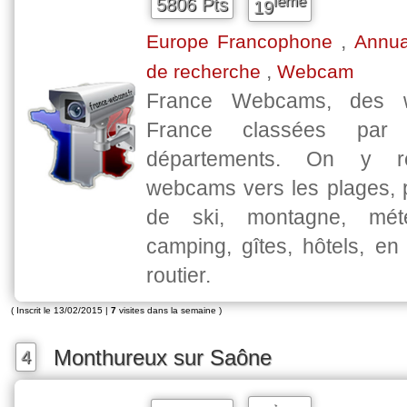
ieme
5806 Pts
19
,
Europe Francophone
Annua
,
de recherche
Webcam
France Webcams, des 
France classées par 
départements. On y r
webcams vers les plages, p
de ski, montagne, mé
camping, gîtes, hôtels, en l
routier.
( Inscrit le 13/02/2015 |
7
visites dans la semaine )
Monthureux sur Saône
4