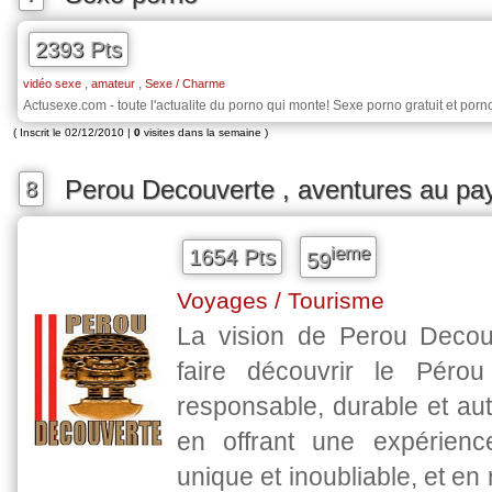
2393 Pts
,
,
vidéo sexe
amateur
Sexe / Charme
Actusexe.com - toute l'actualite du porno qui monte! Sexe porno gratuit et porn
( Inscrit le 02/12/2010 |
0
visites dans la semaine )
Perou Decouverte , aventures au pa
8
ieme
1654 Pts
59
Voyages / Tourisme
La vision de Perou Decou
faire découvrir le Péro
responsable, durable et aut
en offrant une expérien
unique et inoubliable, et en