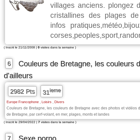
villages anciens. plongez 
cristallines des plages de
infos pratiques,météo,bijo
corses,peoples,sport,rando
( Inscrit le 21/11/2008 |
0
visites dans la semaine )
Couleurs de Bretagne, les couleurs 
6
d'ailleurs
ieme
2982 Pts
31
,
,
Europe Francophone
Loisirs
Divers
Couleurs de Bretagne, les couleurs de Bretagne avec des photos et vidéos d
de Bretagne, par cerf-volant, en mer, plages, monts et landes
( Inscrit le 29/04/2022 |
7
visites dans la semaine )
Sexe porno
7