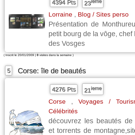
ieme
4394 Pts
23
,
Lorraine
Blog / Sites perso
Présentation de Monthure
petit bourg de la vôge, chef
des Vosges
( Inscrit le 20/01/2009 |
0
visites dans la semaine )
Corse: île de beautés
5
ieme
4276 Pts
21
,
Corse
Voyages / Touri
Célébrités
découvrez les beautés de 
et torrents de montagne,sit