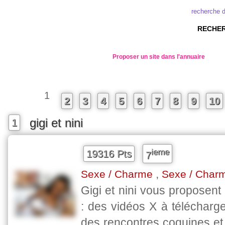
recherche 
RECHER
Proposer un site dans l'annuaire
1
2
3
4
5
6
7
8
9
10
gigi et nini
1
ieme
19316 Pts
7
,
Sexe / Charme
Sexe / Char
Gigi et nini vous proposent 
: des vidéos X à télécharge
des rencontres coquines e