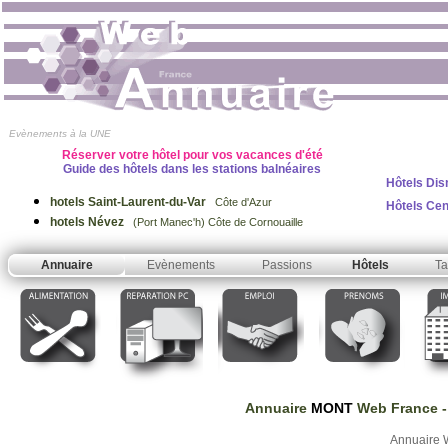
Evènements à la UNE
Réserver votre hôtel pour vos vacances d'été
Guide des hôtels dans les stations balnéaires
Hôtels Dis
hotels Saint-Laurent-du-Var
Côte d'Azur
Hôtels Ce
hotels Névez
(Port Manec'h) Côte de Cornouaille
Annuaire
Evènements
Passions
Hôtels
Ta
Annuaire
MONT
Web France
-
Annuaire 