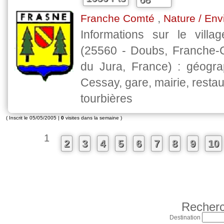
,
Franche Comté
Nature / En
Informations sur le vill
(25560 - Doubs, Franche-
du Jura, France) : géograp
Cessay, gare, mairie, restau
tourbières
( Inscrit le 05/05/2005 |
0
visites dans la semaine )
1
2
3
4
5
6
7
8
9
10
Recherc
Destination