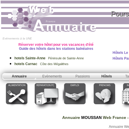
Pours
Evènements à la UNE
Réserver votre hôtel pour vos vacances d'été
Guide des hôtels dans les stations balnéaires
Hôtels Le
hotels Sainte-Anne
Hôtels Pa
Péninsule de Sainte-Anne
hotels Carnac
Côte des Mégalithes
Annuaire
Evènements
Passions
Hôtels
Ta
Annuaire
MOUSSAN
Web France
-
Annuaire W