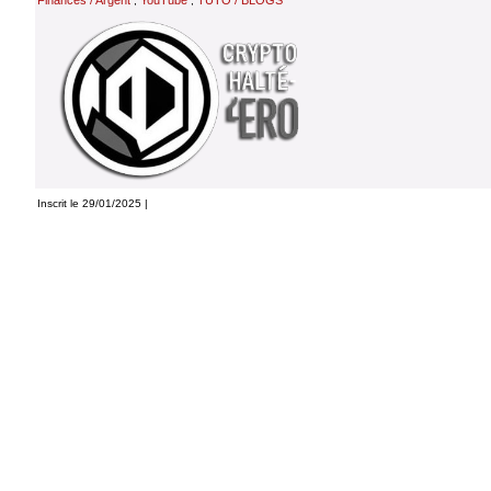
Finances / Argent
YouTube
TUTO / BLOGS
,
,
Inscrit le 29/01/2025 |