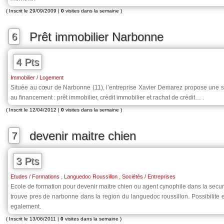
( Inscrit le 29/09/2009 |
0
visites dans la semaine )
Prêt immobilier Narbonne
6
4 Pts
Immobilier / Logement
Située au cœur de Narbonne (11), l’entreprise Xavier Demarez propose une s
au financement : prêt immobilier, crédit immobilier et rachat de crédit… .
( Inscrit le 12/04/2012 |
0
visites dans la semaine )
devenir maitre chien
7
3 Pts
,
,
Etudes / Formations
Languedoc Roussillon
Sociétés / Entreprises
Ecole de formation pour devenir maitre chien ou agent cynophile dans la securi
trouve pres de narbonne dans la region du languedoc roussillon. Possibilite 
egalement.
( Inscrit le 13/06/2011 |
0
visites dans la semaine )