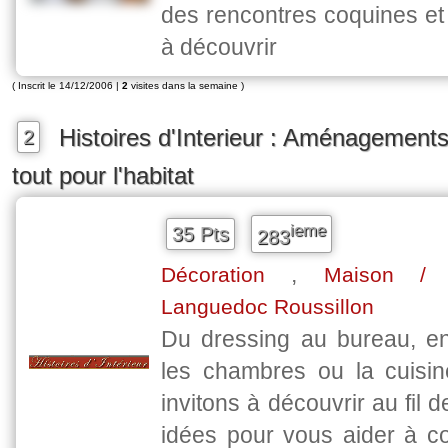
des rencontres coquines e
à découvrir
( Inscrit le 14/12/2006 |
2
visites dans la semaine )
Histoires d'Interieur : Aménagement
2
tout pour l'habitat
ieme
35 Pts
283
,
Décoration
Maison / D
Languedoc Roussillon
Du dressing au bureau, e
les chambres ou la cuisi
invitons à découvrir au fil 
idées pour vous aider à co