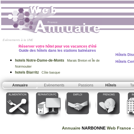
Evènements à la UNE
Réserver votre hôtel pour vos vacances d'été
Guide des hôtels dans les stations balnéaires
Hôtels Dis
hotels Notre-Dame-de-Monts
Marais Breton et Île de
Hôtels Ce
Noirmoutier
hotels Biarritz
Côte basque
Annuaire
Evènements
Passions
Hôtels
Ta
Annuaire
NARBONNE
Web France
-