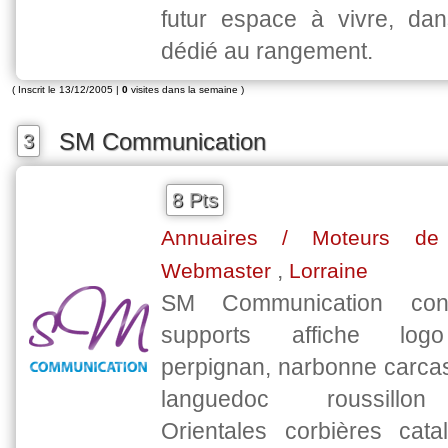
futur espace à vivre, da
dédié au rangement.
( Inscrit le 13/12/2005 |
0
visites dans la semaine )
SM Communication
3
8 Pts
Annuaires / Moteurs de 
,
Webmaster
Lorraine
SM Communication con
supports affiche logo 
perpignan, narbonne carca
languedoc roussillon
Orientales corbières cata