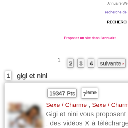
Annuaire We
recherche de
RECHERCH
Proposer un site dans l'annuaire
1
2
3
4
suivante
gigi et nini
1
ieme
19347 Pts
7
,
Sexe / Charme
Sexe / Char
Gigi et nini vous proposent 
: des vidéos X à télécharge