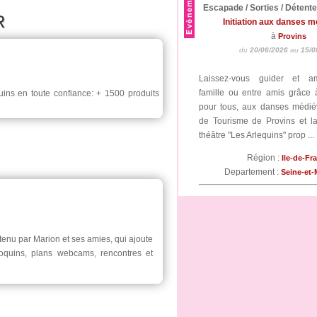
Escapade / Sorties / Détent
R
Initiation aux danses 
à
Provins
du
20/06/2026
au
15/0
Laissez-vous guider et a
famille ou entre amis grâce à 
ns en toute confiance: + 1500 produits
pour tous, aux danses médiév
de Tourisme de Provins et 
théâtre "Les Arlequins" prop ...
Région :
Ile-de-Fr
Departement :
Seine-et
tenu par Marion et ses amies, qui ajoute
oquins, plans webcams, rencontres et