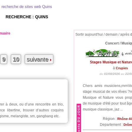
recherche de sites web Quins
RECHERCHE : QUINS
nuaire
Sortir aujourd'hui / demain / après 
Concert / Musiq
9
10
suivante
Stages Musique et Natur
à
Crupies
du
02/08/2026
au
22/0
Chers amis musiciens,rnrnV
stage musical de vos rêves ?r
Musique et Nature vous pro
de musique d'été pour tout âge
rer à deux, ou d’une rencontre en trio,
musique classique, jaz ...
ce libertine, trouver d’autres coquins
gisme, melangiste, sm, gangbang etc.
Région :
Rhône-A
Departement :
Drô