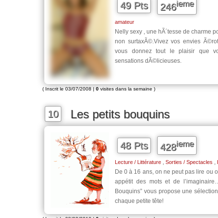
ieme
49 Pts
246
amateur
Nelly sexy , une hÃ´tesse de charme pou
non surtaxÃ©.Vivez vos envies Ã©rot
vous donnez tout le plaisir que v
sensations dÃ©licieuses.
( Inscrit le 03/07/2008 |
0
visites dans la semaine )
Les petits bouquins
10
ieme
48 Pts
428
,
,
Lecture / Littérature
Sorties / Spectacles
De 0 à 16 ans, on ne peut pas lire ou o
appétit des mots et de l’imaginaire…
Bouquins” vous propose une sélection
chaque petite tête!