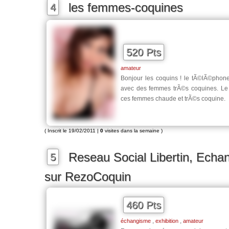
les femmes-coquines
4
520 Pts
amateur
Bonjour les coquins ! le tÃ©lÃ©phone 
avec des femmes trÃ©s coquines. Le 
ces femmes chaude et trÃ©s coquine.
( Inscrit le 19/02/2011 |
0
visites dans la semaine )
Reseau Social Libertin, Ech
5
sur RezoCoquin
460 Pts
,
,
échangisme
exhibition
amateur