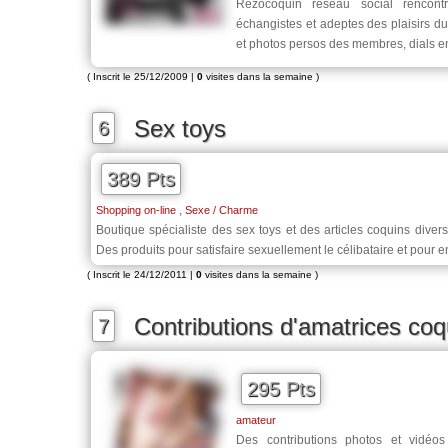
Rezocoquin réseau social rencontr
échangistes et adeptes des plaisirs du 
et photos persos des membres, dials e
( Inscrit le 25/12/2009 |
0
visites dans la semaine )
Sex toys
6
389 Pts
,
Shopping on-line
Sexe / Charme
Boutique spécialiste des sex toys et des articles coquins dive
Des produits pour satisfaire sexuellement le célibataire et pour 
( Inscrit le 24/12/2011 |
0
visites dans la semaine )
Contributions d'amatrices coq
7
295 Pts
amateur
Des contributions photos et vidéo