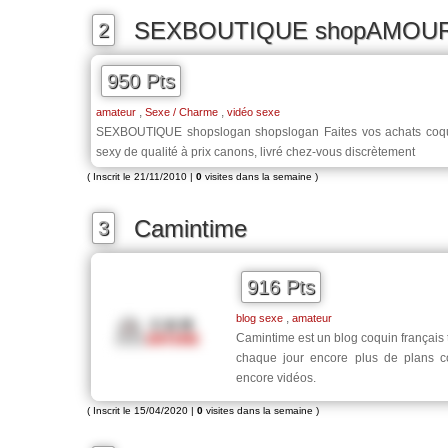
SEXBOUTIQUE shopAMOU
2
950 Pts
,
,
amateur
Sexe / Charme
vidéo sexe
SEXBOUTIQUE shopslogan shopslogan Faites vos achats coqui
sexy de qualité à prix canons, livré chez-vous discrètement
( Inscrit le 21/11/2010 |
0
visites dans la semaine )
Camintime
3
916 Pts
,
blog sexe
amateur
Camintime est un blog coquin français 
chaque jour encore plus de plans c
encore vidéos.
( Inscrit le 15/04/2020 |
0
visites dans la semaine )