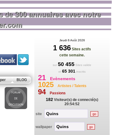
us de
300 annuaires avec notre
rer.com
Jeudi 6 Août 2026
1 636
Sites actifs
cette semaine.
50 455
sur
Sites valide
65 301
et
inscrits
21
Evènements
per
BLOG
1025
Artistes / Talents
94
Passions
182
Visiteur(s) de connecté(s)
20:54:52
site
wallpaper