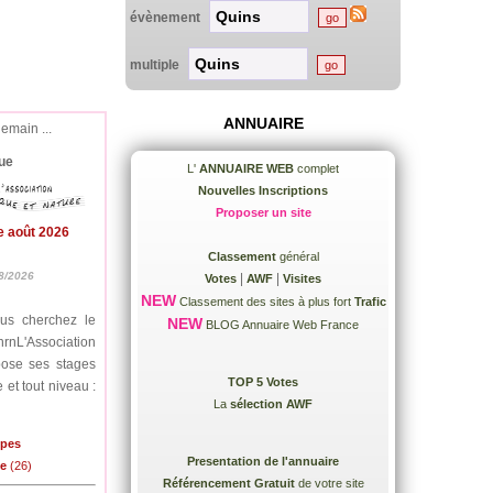
évènement
multiple
ANNUAIRE
demain ...
ue
L'
ANNUAIRE WEB
complet
Nouvelles Inscriptions
Proposer un site
e août 2026
Classement
général
8/2026
|
|
Votes
AWF
Visites
NEW
Classement des sites à plus fort
Trafic
ous cherchez le
NEW
BLOG Annuaire Web France
nrnL'Association
pose ses stages
TOP 5 Votes
 et tout niveau :
La
sélection AWF
lpes
Presentation de l'annuaire
me
(26)
Référencement Gratuit
de votre site