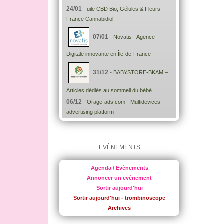
24/01
-
uile CBD Bio, Gélules & Fleurs -
France Cannabidiol
07/01
-
Novatis - Agence
Digitale innovante en Île-de-France
31/12
-
BABYSTORE-BKAM –
Articles dédiés au sommeil du bébé
06/12
-
Orage-ads.com - Multidevices
advertising platform
EVÈNEMENTS
Agenda / Evènements
Annoncer un evènement
Sortir aujourd'hui
Sortir aujourd'hui - trombinoscope
Archives