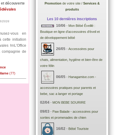
e et découverte
Promotion
de votre site /
Services &
médiévales
produits
Les 10 dernières inscriptions
8/2026
10/06
-
Mon Bébé Éveillé :
Boutique en ligne d'accessoires d'éveil et
musez-vous en
de développement bébé
cette initiation
ales !rnL'Office
26/05
-
Accessoires pour
la compagnie de
chats, alimentation, hygiène et bien-être de
votre félin
ance
-Marne
(77)
06/05
-
Hanagamise.com -
accessoires pratiques pour parents et
bebe, sac a langer et portage
02/04
-
MON BEBE SOURIRE
09/03
-
Paw Balade - accessoires pour
sorties et promenades de chien
16/02
-
Bébé Touriste