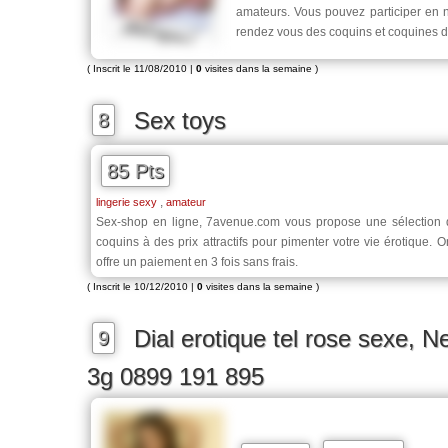
amateurs. Vous pouvez participer en n
rendez vous des coquins et coquines d
( Inscrit le 11/08/2010 |
0
visites dans la semaine )
Sex toys
8
85 Pts
,
lingerie sexy
amateur
Sex-shop en ligne, 7avenue.com vous propose une sélection de
coquins à des prix attractifs pour pimenter votre vie érotique. O
offre un paiement en 3 fois sans frais.
( Inscrit le 10/12/2010 |
0
visites dans la semaine )
Dial erotique tel rose sexe, Nel
9
3g 0899 191 895