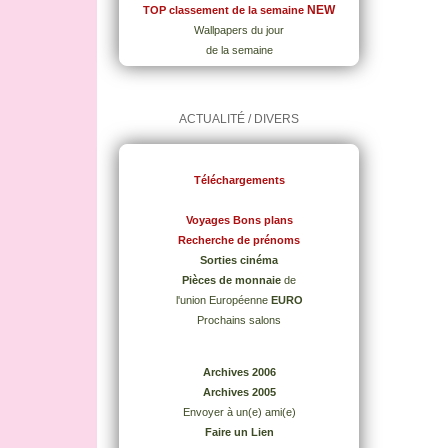
NEW
TOP classement de la semaine
Wallpapers du jour
de la semaine
ACTUALITÉ / DIVERS
Téléchargements
Voyages Bons plans
Recherche de prénoms
Sorties cinéma
Pièces de monnaie
de
l'union Européenne
EURO
Prochains salons
Archives 2006
Archives 2005
Envoyer à un(e) ami(e)
Faire un Lien