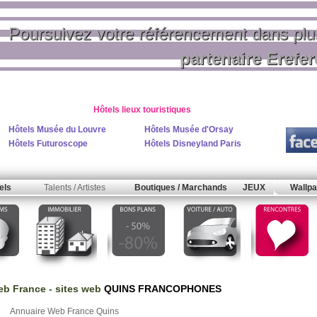
Poursuivez votre référencement dans pl
partenaire Erefe
Hôtels lieux touristiques
Hôtels Musée du Louvre
Hôtels Musée d'Orsay
Hôtels Futuroscope
Hôtels Disneyland Paris
els
Talents / Artistes
Boutiques / Marchands
JEUX
Wallpa
b France
- sites web
QUINS FRANCOPHONES
Annuaire Web France Quins