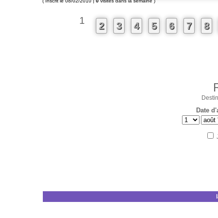
( Inscrit le 08/02/2010 |
0
visites dans la semaine )
1
2
3
4
5
6
7
8
Destin
Date d'