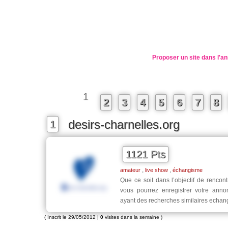
Proposer un site dans l'an
1
2
3
4
5
6
7
8
desirs-charnelles.org
1
1121 Pts
,
,
amateur
live show
échangisme
Que ce soit dans l’objectif de rencont
vous pourrez enregistrer votre annon
ayant des recherches similaires echan
( Inscrit le 29/05/2012 |
0
visites dans la semaine )