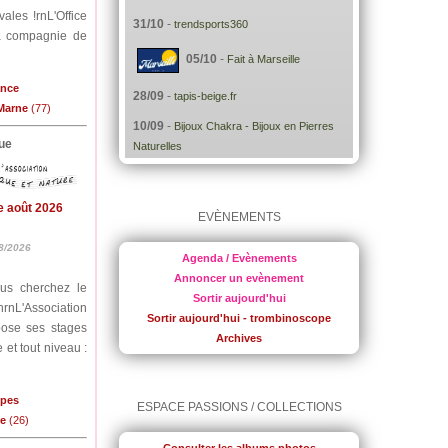
ales !rnL'Office
31/10
-
trendsports360
la compagnie de
05/10
-
Fait à Marseille
ance
28/09
-
tapis-beige.fr
-Marne
(77)
10/09
-
Bijoux Chakra - Bijoux en Pierres
ue
Naturelles
e août 2026
EVÈNEMENTS
8/2026
Agenda / Evènements
Annoncer un evènement
ous cherchez le
Sortir aujourd'hui
nrnL'Association
Sortir aujourd'hui - trombinoscope
pose ses stages
Archives
 et tout niveau :
lpes
ESPACE PASSIONS / COLLECTIONS
me
(26)