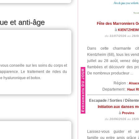
ue et anti-âge
Fête des Marronniers 
à
KIENTZHEIM
du
31/07/2026
au
28/0
Dans cette charmante cit
Kientzheim (68), tous les vend
juillet au 28 août, venez dég
ous conseille sur les soins du corps et
flambées et découvrir des prod
 apparence. Le traitement de rides du
De nombreux producteur ...
de hyaluronique et botox.
Région :
Alsac
Departement :
Haut R
Escapade / Sorties / Détent
Initiation aux danses 
à
Provins
du
20/06/2026
au
15/0
Laissez-vous guider et a
famille ou entre amis grâce à 