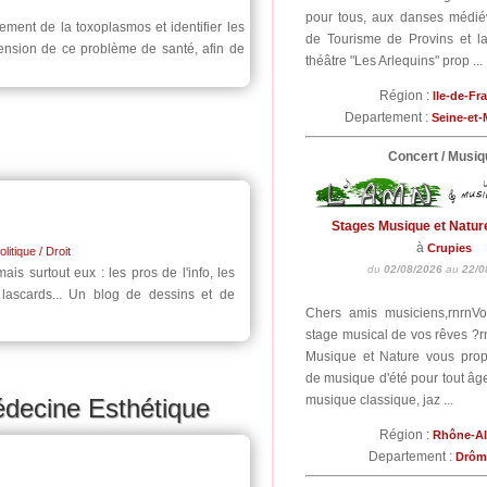
pour tous, aux danses médiév
ement de la toxoplasmos et identifier les
de Tourisme de Provins et 
hension de ce problème de santé, afin de
théâtre "Les Arlequins" prop ...
Région :
Ile-de-Fr
Departement :
Seine-et
Concert / Musiq
Stages Musique et Natur
à
Crupies
olitique / Droit
du
02/08/2026
au
22/0
ais surtout eux : les pros de l'info, les
 lascards... Un blog de dessins et de
Chers amis musiciens,rnrnV
stage musical de vos rêves ?r
Musique et Nature vous pro
de musique d'été pour tout âge
musique classique, jaz ...
édecine Esthétique
Région :
Rhône-A
Departement :
Drô