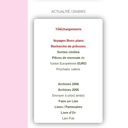
ACTUALITÉ / DIVERS
Téléchargements
Voyages Bons plans
Recherche de prénoms
Sorties cinéma
Pièces de monnaie
de
l'union Européenne
EURO
Prochains salons
Archives 2006
Archives 2005
Envoyer à un(e) ami(e)
Faire un Lien
Liens / Partenaires
Livre d'Or
Lien Pub