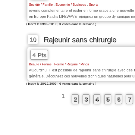
,
,
Société / Famille
Economie / Business
Sports
revenu complementaire et rester en forme grace a une nouvelle
en Europe Patchs LIFEWAVE rejoignez un groupe dynamique motiv
( Inscrit le 09/02/2010 |
0
visites dans la semaine )
Rajeunir sans chirurgie
10
4 Pts
,
Beauté / Forme
Forme / Régime / Mincir
Aujourd'hui il est possible de rajeunir sans chirurgie avec des 
générale. Découvrez ces nouvelles techniques naturelles pour un 
( Inscrit le 28/12/2009 |
0
visites dans la semaine )
1
2
3
4
5
6
7