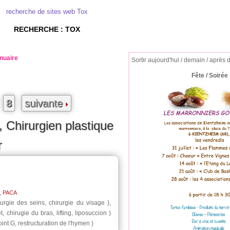
recherche de sites web Tox
RECHERCHE : TOX
nuaire
Sortir aujourd'hui / demain / après 
Fête / Soirée
8
suivante
, Chirurgien plastique
r
,
PACA
urgie des seins, chirurgie du visage ),
, chirugie du bras, lifting, liposuccion )
int G, restructuration de l'hymen )