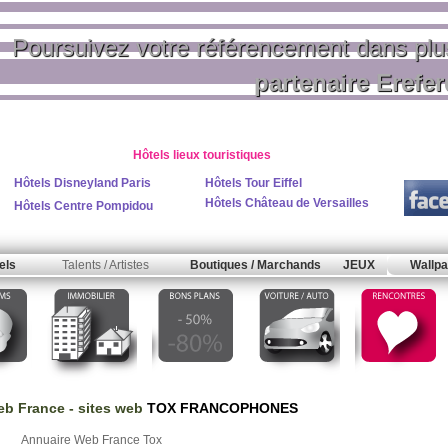
Poursuivez votre référencement dans pl
partenaire Erefe
Hôtels lieux touristiques
Hôtels Disneyland Paris
Hôtels Tour Eiffel
Hôtels Château de Versailles
Hôtels Centre Pompidou
els
Talents / Artistes
Boutiques / Marchands
JEUX
Wallpa
b France
- sites web
TOX FRANCOPHONES
Annuaire Web France Tox