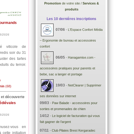
Promotion
de votre site /
Services &
produits
Les 10 dernières inscriptions
Gourmands
07/06
-
L'Espace Confort Média
8/2026
– Ergonomie de bureau et accessoires
é viticole de
confort
redis soir du 31
06/05
-
Hanagamise.com -
uster des tartes
uits du terroir.
accessoires pratiques pour parents et
bebe, sac a langer et portage
e
19/03
-
NetClearer | Supprimer
hin
(68)
ses données sur internet
e et découverte
médiévales
09/03
-
Paw Balade - accessoires pour
sorties et promenades de chien
8/2026
14/12
-
Le logiciel de facturation qui vous
fait gagner de l'argent
musez-vous en
07/11
-
Club Pilates Brest Kergaradec
cette initiation