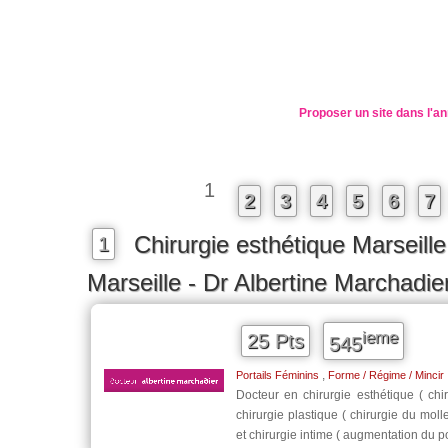
Proposer un site dans l'an
1
2
3
4
5
6
7
Chirurgie esthétique Marseille
1
Marseille - Dr Albertine Marchadie
ieme
25 Pts
545
,
Portails Féminins
Forme / Régime / Mincir
Docteur en chirurgie esthétique ( chir
chirurgie plastique ( chirurgie du mollet
et chirurgie intime ( augmentation du po