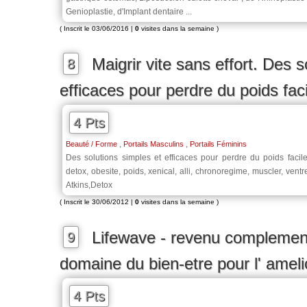
Genioplastie, d'Implant dentaire ...
( Inscrit le 03/06/2016 |
0
visites dans la semaine )
Maigrir vite sans effort. Des s
8
efficaces pour perdre du poids fac
4 Pts
,
,
Beauté / Forme
Portails Masculins
Portails Féminins
Des solutions simples et efficaces pour perdre du poids facil
detox, obesite, poids, xenical, alli, chronoregime, muscler, ven
Atkins,Detox
( Inscrit le 30/06/2012 |
0
visites dans la semaine )
Lifewave - revenu complementa
9
domaine du bien-etre pour l' ameli
4 Pts