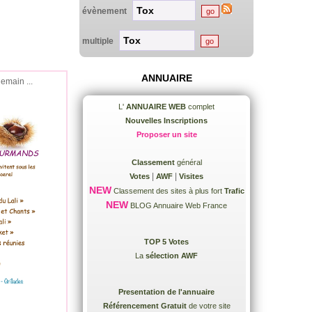
évènement
multiple
ANNUAIRE
demain ...
L'
ANNUAIRE WEB
complet
Nouvelles Inscriptions
Proposer un site
Classement
général
|
|
Votes
AWF
Visites
NEW
Classement des sites à plus fort
Trafic
NEW
BLOG Annuaire Web France
TOP 5 Votes
La
sélection AWF
Presentation de l'annuaire
Référencement Gratuit
de votre site