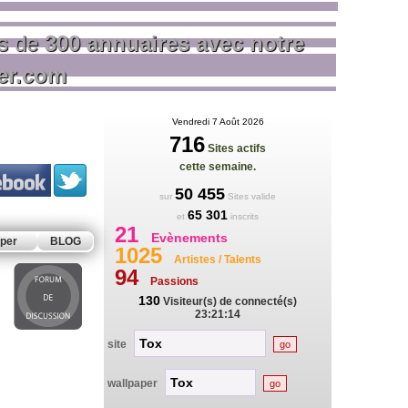
us de
300 annuaires avec notre
rer.com
Vendredi 7 Août 2026
716
Sites actifs
cette semaine.
50 455
sur
Sites valide
65 301
et
inscrits
21
Evènements
per
BLOG
1025
Artistes / Talents
94
Passions
130
Visiteur(s) de connecté(s)
23:21:14
site
wallpaper