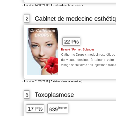
( Inscrit le 14/12/2012 |
0
visites dans la semaine )
Cabinet de medecine esthétiq
2
22 Pts
,
Beauté / Forme
Sciences
Catherine Dropsy, médecin esthétique v
du visage destinés à rajeunir votre
visage se fait avec des injections d'aci
( Inscrit le 31/03/2011 |
0
visites dans la semaine )
Toxoplasmose
3
ieme
17 Pts
639