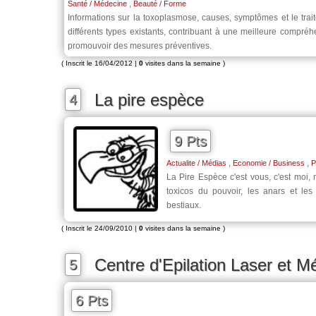
,
Santé / Médecine
Beauté / Forme
Informations sur la toxoplasmose, causes, symptômes et le trait
différents types existants, contribuant à une meilleure compré
promouvoir des mesures préventives.
( Inscrit le 16/04/2012 |
0
visites dans la semaine )
La pire espèce
4
9 Pts
,
,
Actualite / Médias
Economie / Business
P
La Pire Espèce c'est vous, c'est moi, m
toxicos du pouvoir, les anars et les
bestiaux.
( Inscrit le 24/09/2010 |
0
visites dans la semaine )
Centre d'Epilation Laser et M
5
6 Pts