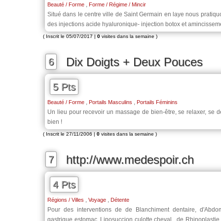
,
Beauté / Forme
Forme / Régime / Mincir
Situé dans le centre ville de Saint Germain en laye nous pratiquo
des injections acide hyaluronique- injection botox et amincissem
( Inscrit le 05/07/2017 |
0
visites dans la semaine )
Dix Doigts + Deux Pouces
6
5 Pts
,
,
Beauté / Forme
Portails Masculins
Portails Féminins
Un lieu pour recevoir un massage de bien-être, se relaxer, se dé
bien !
( Inscrit le 27/11/2006 |
0
visites dans la semaine )
http://www.medespoir.ch
7
4 Pts
,
,
Régions / Villes
Voyage
Détente
Pour des interventions de de Blanchiment dentaire, d'Abdom
gastrique estomac, Liposuccion culotte cheval , de Rhinoplastie 