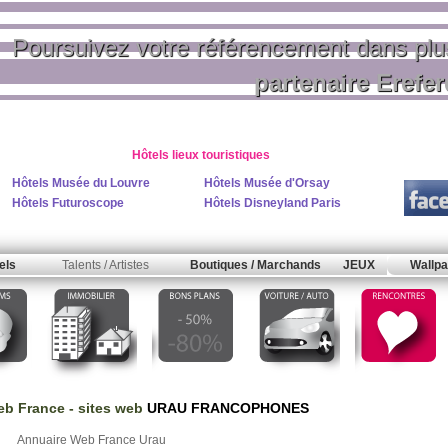
Poursuivez votre référencement dans pl
partenaire Erefe
Hôtels lieux touristiques
Hôtels Musée du Louvre
Hôtels Musée d'Orsay
Hôtels Futuroscope
Hôtels Disneyland Paris
els
Talents / Artistes
Boutiques / Marchands
JEUX
Wallpa
b France
- sites web
URAU FRANCOPHONES
Annuaire Web France Urau