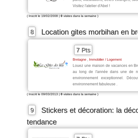
Visitez l'atelier d'Abel !
( Inscrit le 19/02/2008 |
0
visites dans la semaine )
Location gites morbihan en b
8
7 Pts
,
Bretagne
Immobilier / Logement
Louez une maison de vacances en Bre
au long de l'année dans une de n
environnement exceptionnel. Déco
environnement fabuleuse .
( Inscrit le 09/03/2013 |
0
visites dans la semaine )
Stickers et décoration: la déco
9
tendance