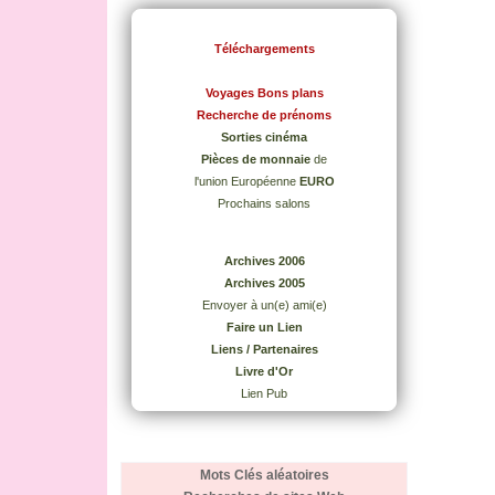
Téléchargements
Voyages Bons plans
Recherche de prénoms
Sorties cinéma
Pièces de monnaie
de
l'union Européenne
EURO
Prochains salons
Archives 2006
Archives 2005
Envoyer à un(e) ami(e)
Faire un Lien
Liens / Partenaires
Livre d'Or
Lien Pub
Mots Clés aléatoires