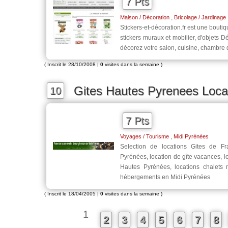
7 Pts
,
Maison / Décoration
Bricolage / Jardinage
Stickers-et-décoration.fr est une bouti
stickers muraux et mobilier, d'objets 
décorez votre salon, cuisine, chambre
( Inscrit le 28/10/2008 |
0
visites dans la semaine )
Gites Hautes Pyrenees Loca
10
7 Pts
,
Voyages / Tourisme
Midi Pyrénées
Selection de locations Gites de 
Pyrénées, location de gîte vacances, l
Hautes Pyrénées, locations chalets 
hébergements en Midi Pyrénées
( Inscrit le 18/04/2005 |
0
visites dans la semaine )
1
2
3
4
5
6
7
8