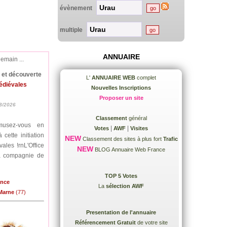
évènement
multiple
ANNUAIRE
demain ...
e et découverte
L'
ANNUAIRE WEB
complet
médiévales
Nouvelles Inscriptions
Proposer un site
8/2026
Classement
général
musez-vous en
|
|
Votes
AWF
Visites
cette initiation
NEW
Classement des sites à plus fort
Trafic
ales !rnL'Office
NEW
BLOG Annuaire Web France
la compagnie de
TOP 5 Votes
ance
La
sélection AWF
-Marne
(77)
Presentation de l'annuaire
Référencement Gratuit
de votre site