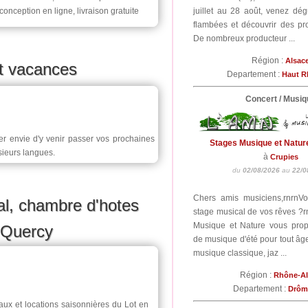
onception en ligne, livraison gratuite
juillet au 28 août, venez dég
flambées et découvrir des prod
De nombreux producteur ...
Région :
Alsac
t vacances
Departement :
Haut R
Concert / Musiq
er envie d'y venir passer vos prochaines
Stages Musique et Natur
sieurs langues.
à
Crupies
du
02/08/2026
au
22/0
Chers amis musiciens,rnrnV
ral, chambre d'hotes
stage musical de vos rêves ?r
Musique et Nature vous pro
t Quercy
de musique d'été pour tout âge
musique classique, jaz ...
Région :
Rhône-A
Departement :
Drô
aux et locations saisonnières du Lot en