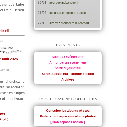
30/01
-
pourquoimabanque.fr
uster des tartes
uits du terroir.
16/06
-
telecharger logiciel gratuite
27/10
-
Airsoft : architecte du confort
e
hin
(68)
ue
EVÈNEMENTS
Agenda / Evènements
e août 2026
Annoncer un evènement
Sortir aujourd'hui
8/2026
Sortir aujourd'hui - trombinoscope
Archives
ous cherchez le
nrnL'Association
pose ses stages
 et tout niveau :
ESPACE PASSIONS / COLLECTIONS
Consulter les albums photos
lpes
Partagez votre passion et vos photos
me
(26)
[ Mon espace Passion ]