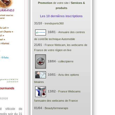
Promotion
de votre site /
Services &
produits
Les 10 dernières inscriptions
31/10
-
trendsports360
16/01
-
Annuaire des centres
de contrôle technique Automobile
21/01
-
France Webcam, les webcams de
France de votre région en live
18/04
-
collectpierre
10/01
-
Actu des options
binaires
Gourmands
13/02
-
France Webcams
8/2026
l'annuaire des webcams de France
01/04
-
Beautyformewraps
é viticole de
redis soir du 31