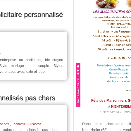
licitaire personnalisé
e
ntreprise ou particulier, bic crayon
 Stylo mariage pour couple. Stylos
re laser, avec texte et logo.
onnalisés pas chers
Fête des Marronniers 
à
KIENTZHEIM
du
31/07/2026
au
28/0
,
Dans cette charmante cit
de prix
Economie / Business
s, autocollants, adhésifs pas chers :
Kientzheim (68), tous les vend