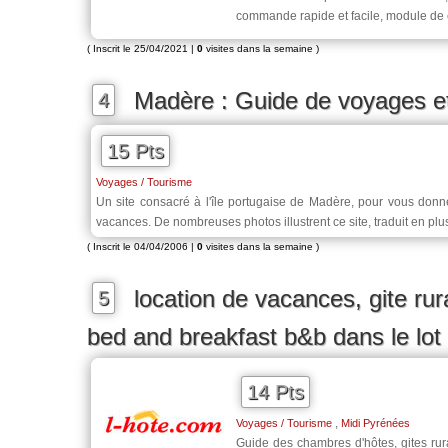
commande rapide et facile, module de c
( Inscrit le 25/04/2021 |
0
visites dans la semaine )
Madère : Guide de voyages e
4
15 Pts
Voyages / Tourisme
Un site consacré à l'île portugaise de Madère, pour vous donn
vacances. De nombreuses photos illustrent ce site, traduit en plu
( Inscrit le 04/04/2006 |
0
visites dans la semaine )
location de vacances, gite ru
5
bed and breakfast b&b dans le lo
14 Pts
,
Voyages / Tourisme
Midi Pyrénées
Guide des chambres d'hôtes, gites rur