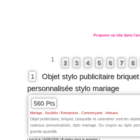
Proposer un site dans l'an
1
2
3
4
5
6
7
8
Objet stylo publicitaire brique
1
personnalisée stylo mariage
560 Pts
,
,
Mariage
Sociétés / Entreprises
Commerçants - Artisans
Objet publicitaire, briquet, casquette et calendrier sont les objet
cadeaux personnalisés, stylo mariage. Du crayon au stylo pers
grande quantité.
( Inscrit le 16/08/2006 |
0
visites dans la semaine )