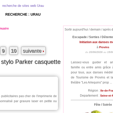
recherche de sites web Urau
RECHERCHE : URAU
nuaire
Sortir aujourd'hui / demain / après 
Escapade / Sorties / Détent
Initiation aux danses 
à
Provins
9
10
suivante
du
20/06/2026
au
15/0
t stylo Parker casquette
Laissez-vous guider et a
famille ou entre amis grâce à 
pour tous, aux danses médiév
de Tourisme de Provins et 
théâtre "Les Arlequins" prop ...
Région :
Ile-de-Fr
Departement :
Seine-et
s publicitaires pas cher de l'imprimerie de
onnalisé par gravure laser en petite ou
Fête / Soirée