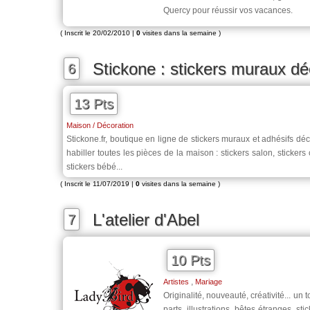
Quercy pour réussir vos vacances.
( Inscrit le 20/02/2010 |
0
visites dans la semaine )
Stickone : stickers muraux dé
6
13 Pts
Maison / Décoration
Stickone.fr, boutique en ligne de stickers muraux et adhésifs dé
habiller toutes les pièces de la maison : stickers salon, stickers 
stickers bébé...
( Inscrit le 11/07/2019 |
0
visites dans la semaine )
L'atelier d'Abel
7
10 Pts
,
Artistes
Mariage
Originalité, nouveauté, créativité... un 
parts, illustrations, bêtes étranges, st