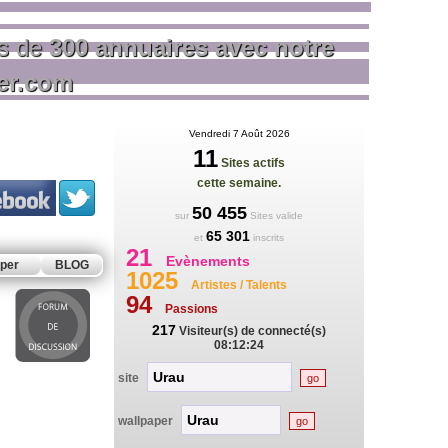
us de
300 annuaires avec notre
rer.com
Vendredi 7 Août 2026
11
Sites actifs
cette semaine.
50 455
sur
Sites valide
65 301
et
inscrits
21
Evènements
per
BLOG
1025
Artistes / Talents
94
Passions
217
Visiteur(s) de connecté(s)
08:12:24
site
wallpaper