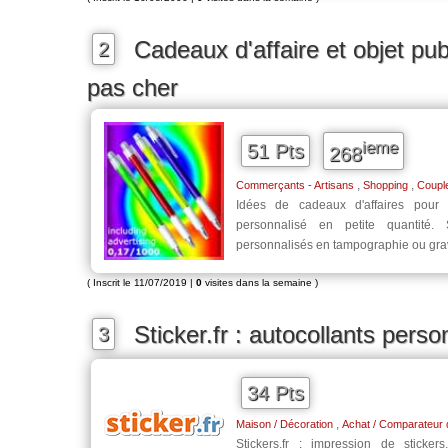
Cadeaux d'affaire et objet pub
2
pas cher
ieme
51 Pts
268
,
,
Commerçants - Artisans
Shopping
Coupl
Idées de cadeaux d'affaires pour e
personnalisé en petite quantité.
personnalisés en tampographie ou gravu
( Inscrit le 11/07/2019 |
0
visites dans la semaine )
Sticker.fr : autocollants pers
3
34 Pts
,
Maison / Décoration
Achat / Comparateur 
Stickers.fr : impression de sticker