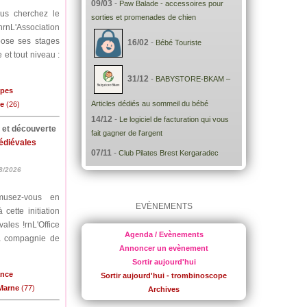
09/03
-
Paw Balade - accessoires pour
ous cherchez le
sorties et promenades de chien
nrnL'Association
pose ses stages
16/02
-
Bébé Touriste
 et tout niveau :
31/12
-
BABYSTORE-BKAM –
lpes
Articles dédiés au sommeil du bébé
me
(26)
14/12
-
Le logiciel de facturation qui vous
e et découverte
fait gagner de l'argent
médiévales
07/11
-
Club Pilates Brest Kergaradec
8/2026
musez-vous en
EVÈNEMENTS
cette initiation
ales !rnL'Office
Agenda / Evènements
la compagnie de
Annoncer un evènement
Sortir aujourd'hui
ance
Sortir aujourd'hui - trombinoscope
-Marne
(77)
Archives