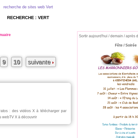
recherche de sites web Vert
RECHERCHE : VERT
nuaire
Sortir aujourd'hui / demain / après 
Fête / Soirée
9
10
suivante
ratos : des vidéos X à télécharger par
es webTV X à découvrir