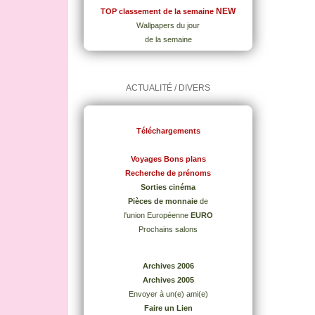
NEW
TOP classement de la semaine
Wallpapers du jour
de la semaine
ACTUALITÉ / DIVERS
Téléchargements
Voyages Bons plans
Recherche de prénoms
Sorties cinéma
Pièces de monnaie
de
l'union Européenne
EURO
Prochains salons
Archives 2006
Archives 2005
Envoyer à un(e) ami(e)
Faire un Lien