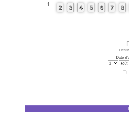
1
2
3
4
5
6
7
8
Destin
Date d'