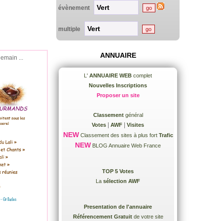
évènement
multiple
ANNUAIRE
demain ...
L'
ANNUAIRE WEB
complet
Nouvelles Inscriptions
Proposer un site
Classement
général
|
|
Votes
AWF
Visites
NEW
Classement des sites à plus fort
Trafic
NEW
BLOG Annuaire Web France
TOP 5 Votes
La
sélection AWF
Presentation de l'annuaire
Référencement Gratuit
de votre site