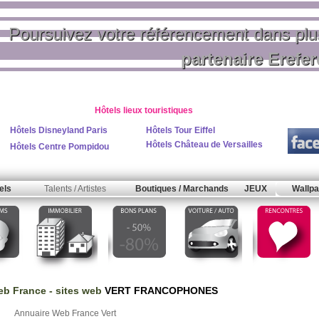
Poursuivez votre référencement dans pl
partenaire Erefe
Hôtels lieux touristiques
Hôtels Disneyland Paris
Hôtels Tour Eiffel
Hôtels Château de Versailles
Hôtels Centre Pompidou
els
Talents / Artistes
Boutiques / Marchands
JEUX
Wallpa
b France
- sites web
VERT FRANCOPHONES
Annuaire Web France Vert