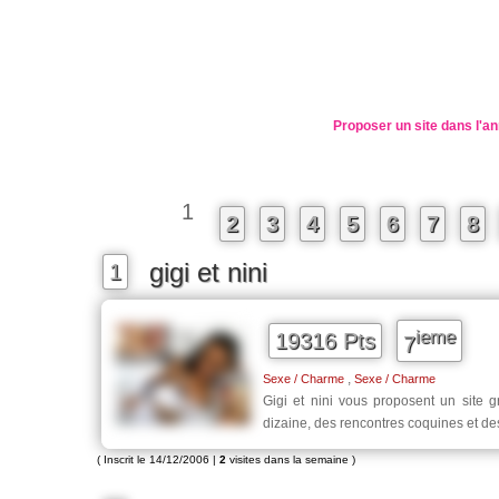
Proposer un site dans l'an
1
2
3
4
5
6
7
8
gigi et nini
1
ieme
19316 Pts
7
,
Sexe / Charme
Sexe / Charme
Gigi et nini vous proposent un site g
dizaine, des rencontres coquines et d
( Inscrit le 14/12/2006 |
2
visites dans la semaine )