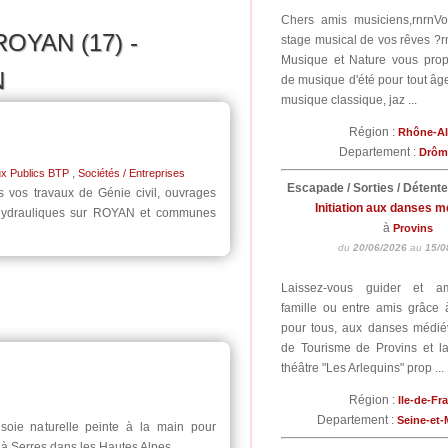
Chers amis musiciens,rnrnV
ROYAN (17) -
stage musical de vos rêves ?r
Musique et Nature vous pro
N
de musique d'été pour tout âge
musique classique, jaz ...
Région :
Rhône-A
Departement :
Drô
,
ux Publics BTP
Sociétés / Entreprises
Escapade / Sorties / Détent
s vos travaux de Génie civil, ouvrages
Initiation aux danses 
ux hydrauliques sur ROYAN et communes
à
Provins
du
20/06/2026
au
15/0
Laissez-vous guider et a
famille ou entre amis grâce à 
pour tous, aux danses médiév
de Tourisme de Provins et 
théâtre "Les Arlequins" prop ...
Région :
Ile-de-Fr
Departement :
Seine-et
 soie naturelle peinte à la main pour
é à Serres dans les Hautes Alpes.