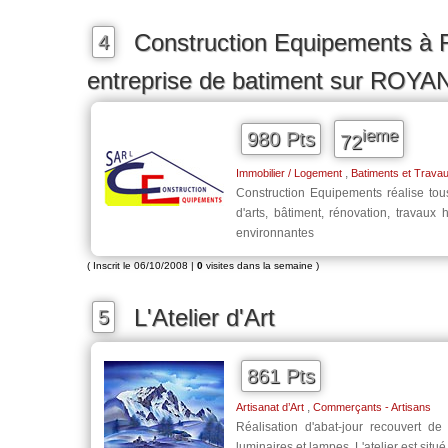
Construction Equipements à 
4
entreprise de batiment sur ROYA
ieme
980 Pts
72
,
Immobilier / Logement
Batiments et Trava
Construction Equipements réalise tou
d'arts, bâtiment, rénovation, trava
environnantes
( Inscrit le 06/10/2008 |
0
visites dans la semaine )
L'Atelier d'Art
5
861 Pts
,
Artisanat d’Art
Commerçants - Artisans
Réalisation d'abat-jour recouvert de
luminaires et lampes. L'atelier est situ