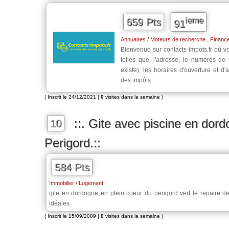
ieme
659 Pts
91
,
Annuaires / Moteurs de recherche
Finance
Bienvenue sur contacts-impots.fr où v
telles que, l'adresse, le numéros de 
existe), les horaires d'ouverture et d
des impôts.
( Inscrit le 24/12/2021 |
0
visites dans la semaine )
::. Gite avec piscine en dor
10
Perigord.::
584 Pts
Immobilier / Logement
gite en dordogne en plein coeur du perigord vert le repaire de
idéales
( Inscrit le 15/09/2009 |
0
visites dans la semaine )