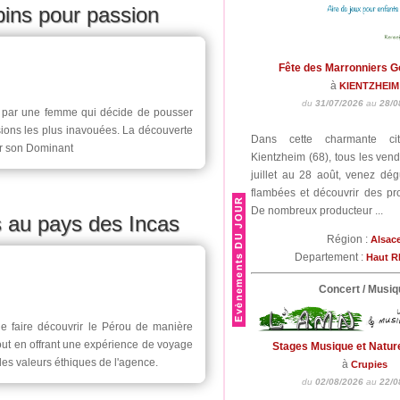
bins pour passion
Fête des Marronniers 
à
KIENTZHEIM
du
31/07/2026
au
28/0
s par une femme qui décide de pousser
sions les plus inavouées. La découverte
Dans cette charmante cit
our son Dominant
Kientzheim (68), tous les vend
juillet au 28 août, venez dég
flambées et découvrir des prod
De nombreux producteur ...
 au pays des Incas
Région :
Alsac
Departement :
Haut R
Concert / Musiq
e faire découvrir le Pérou de manière
out en offrant une expérience de voyage
Stages Musique et Natur
 les valeurs éthiques de l'agence.
à
Crupies
du
02/08/2026
au
22/0