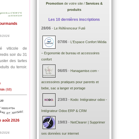
Promotion
de votre site /
Services &
produits
Les 10 dernières inscriptions
Gourmands
28/06
-
Le Référenceur Futé
8/2026
07/06
-
L'Espace Confort Média
é viticole de
– Ergonomie de bureau et accessoires
redis soir du 31
confort
uster des tartes
uits du terroir.
06/05
-
Hanagamise.com -
accessoires pratiques pour parents et
e
bebe, sac a langer et portage
hin
(68)
23/03
-
Kodo: Intégrateur odoo -
ue
Intégrateur Odoo ERP & CRM
e août 2026
19/03
-
NetClearer | Supprimer
8/2026
ses données sur internet