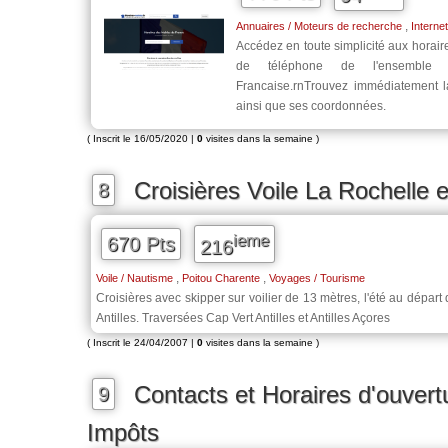
,
Annuaires / Moteurs de recherche
Interne
Accédez en toute simplicité aux horai
de téléphone de l'ensemble d
Francaise.rnTrouvez immédiatement l
ainsi que ses coordonnées.
( Inscrit le 16/05/2020 |
0
visites dans la semaine )
Croisières Voile La Rochelle 
8
ieme
670 Pts
216
,
,
Voile / Nautisme
Poitou Charente
Voyages / Tourisme
Croisières avec skipper sur voilier de 13 mètres, l'été au départ
Antilles. Traversées Cap Vert Antilles et Antilles Açores
( Inscrit le 24/04/2007 |
0
visites dans la semaine )
Contacts et Horaires d'ouver
9
Impôts