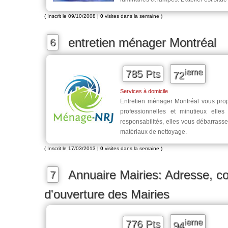
( Inscrit le 09/10/2008 |
0
visites dans la semaine )
entretien ménager Montréal
6
ieme
785 Pts
72
Services à domicile
Entretien ménager Montréal vous pro
professionnelles et minutieux elle
responsabilités, elles vous débarrasse
matériaux de nettoyage.
( Inscrit le 17/03/2013 |
0
visites dans la semaine )
Annuaire Mairies: Adresse, co
7
d'ouverture des Mairies
ieme
776 Pts
94