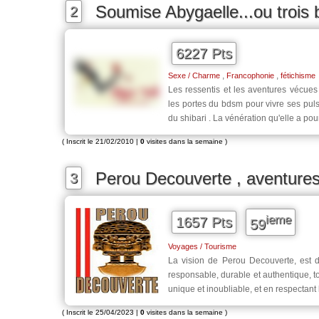
Soumise Abygaelle...ou trois 
2
6227 Pts
,
,
Sexe / Charme
Francophonie
fétichisme
Les ressentis et les aventures vécue
les portes du bdsm pour vivre ses pul
du shibari . La vénération qu'elle a p
( Inscrit le 21/02/2010 |
0
visites dans la semaine )
Perou Decouverte , aventures
3
ieme
1657 Pts
59
Voyages / Tourisme
La vision de Perou Decouverte, est d
responsable, durable et authentique, t
unique et inoubliable, et en respectant
( Inscrit le 25/04/2023 |
0
visites dans la semaine )