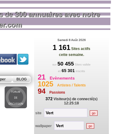
us de
300 annuaires avec notre
rer.com
Samedi 8 Août 2026
1 161
Sites actifs
cette semaine.
50 455
sur
Sites valide
65 301
et
inscrits
21
Evènements
per
BLOG
1025
Artistes / Talents
94
Passions
372
Visiteur(s) de connecté(s)
12:25:18
site
wallpaper