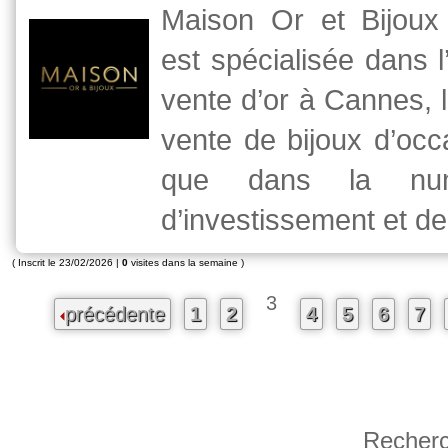
Maison Or et Bijou
est spécialisée dans l
vente d’or à Cannes, l
vente de bijoux d’occa
que dans la numi
d’investissement et de 
( Inscrit le 23/02/2026 |
0
visites dans la semaine )
3
précédente
1
2
4
5
6
7
Recherc