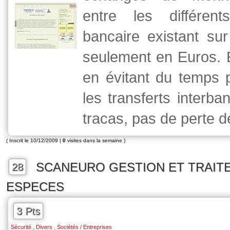
entre les différent
bancaire existant su
seulement en Euros. E
en évitant du temps 
les transferts interba
tracas, pas de perte 
( Inscrit le 10/12/2009 |
0
visites dans la semaine )
SCANEURO GESTION ET TRAIT
28
ESPECES
3 Pts
,
,
Sécurité
Divers
Sociétés / Entreprises