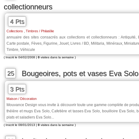
collectionneurs
4 Pts
,
Collections
Timbres / Philatélie
annuaire des sites consacrés aux collections et collectionneurs : Antiquité, 
Carte postale, Fèves, Figurine, Jouet, Livres / BD, Militaria, Minéraux, Miniatur
Timbre, Véhicule
( Inscrit le 04/02/2008 |
0
visites dans la semaine )
Bougeoires, pots et vases Eva Sol
25
3 Pts
Maison / Décoration
Mouvance Design vous invite à découvrir toute une gamme complète de produi
théière et mugs Eva Solo, Cafetière et tasses Eva Solo, bouilloire Eva Solo, b
plats et saladiers Eva Solo...
( Inscrit le 08/01/2013 |
0
visites dans la semaine )