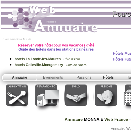
Pours
Evènements à la UNE
Réserver votre hôtel pour vos vacances d'été
Guide des hôtels dans les stations balnéaires
Hôtels Mu
hotels La Londe-les-Maures
Hôtels Fu
Côte d'Azur
hotels Colleville-Montgomery
Côte de Nacre
Annuaire
Evènements
Passions
Hôtels
Ta
Annuaire
MONNAIE
Web France
-
Annuaire W