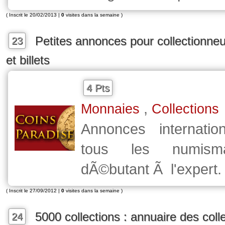
( Inscrit le 20/02/2013 |
0
visites dans la semaine )
Petites annonces pour collectionne
23
et billets
4 Pts
,
Monnaies
Collections
Annonces internatio
tous les numism
dÃ©butant Ã l'expert.
( Inscrit le 27/09/2012 |
0
visites dans la semaine )
5000 collections : annuaire des coll
24