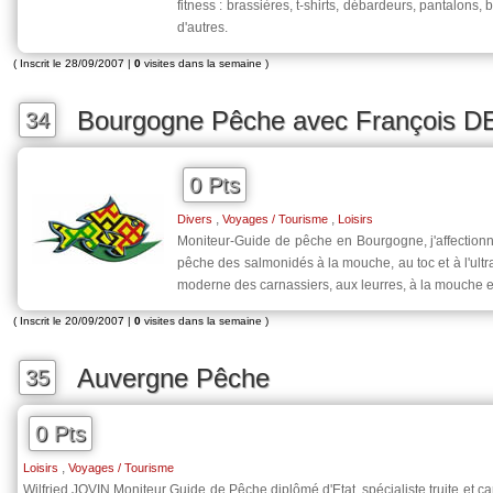
fitness : brassières, t-shirts, débardeurs, pantalons,
d'autres.
( Inscrit le 28/09/2007 |
0
visites dans la semaine )
Bourgogne Pêche avec François D
34
0 Pts
,
,
Divers
Voyages / Tourisme
Loisirs
Moniteur-Guide de pêche en Bourgogne, j'affectionn
pêche des salmonidés à la mouche, au toc et à l'ultr
moderne des carnassiers, aux leurres, à la mouche e
( Inscrit le 20/09/2007 |
0
visites dans la semaine )
Auvergne Pêche
35
0 Pts
,
Loisirs
Voyages / Tourisme
Wilfried JOVIN Moniteur Guide de Pêche diplômé d'Etat, spécialiste truite et ca