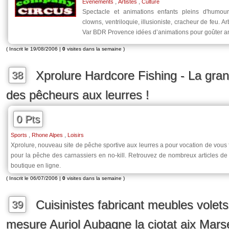
,
,
Evénements
Artistes
Culture
Spectacle et animations enfants pleins d'humou
clowns, ventriloquie, illusioniste, cracheur de feu. A
Var BDR Provence idées d’animations pour goûter a
( Inscrit le 19/08/2006 |
0
visites dans la semaine )
Xprolure Hardcore Fishing - La gr
38
des pêcheurs aux leurres !
0 Pts
,
,
Sports
Rhone Alpes
Loisirs
Xprolure, nouveau site de pêche sportive aux leurres a pour vocation de vous 
pour la pêche des carnassiers en no-kill. Retrouvez de nombreux articles d
boutique en ligne.
( Inscrit le 06/07/2006 |
0
visites dans la semaine )
Cuisinistes fabricant meubles volets
39
mesure Auriol Aubagne la ciotat aix Mars