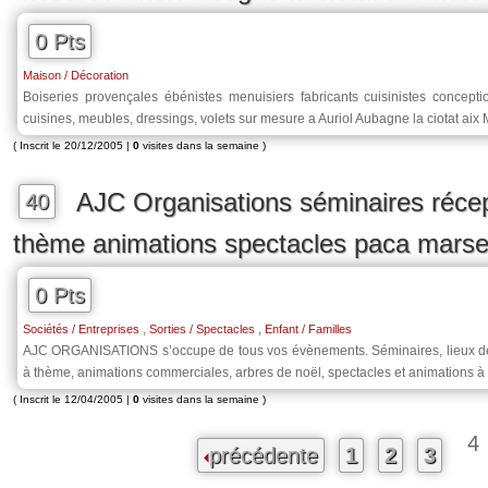
0 Pts
Maison / Décoration
Boiseries provençales ébénistes menuisiers fabricants cuisinistes concepti
cuisines, meubles, dressings, volets sur mesure a Auriol Aubagne la ciotat aix M
( Inscrit le 20/12/2005 |
0
visites dans la semaine )
AJC Organisations séminaires récep
40
thème animations spectacles paca marsei
0 Pts
,
,
Sociétés / Entreprises
Sorties / Spectacles
Enfant / Familles
AJC ORGANISATIONS s’occupe de tous vos évènements. Séminaires, lieux de ré
à thème, animations commerciales, arbres de noël, spectacles et animations à
( Inscrit le 12/04/2005 |
0
visites dans la semaine )
4
précédente
1
2
3