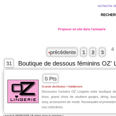
recherche d
RECHERC
Proposer un site dans l'annuaire
4
précédente
1
2
3
Boutique de dessous féminins OZ' L
31
0 Pts
Grande distribution / Habillement
Découvrez l'univers OZ' Lingerie votre boutique d
doux, grand choix de soutiens gorges, string, bus
sexy, accessoires de mode. Nouveautés et promotio
nos collections.
( Inscrit le 08/08/2009 |
0
visites dans la semaine )