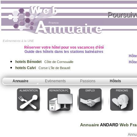
Poursuiv
Evènements à la UNE
Réserver votre hôtel pour vos vacances d'été
Guide des hôtels dans les stations balnéaires
Hôte
hotels Bénodet
Hôte
Côte de Cornouaille
hotels Calvi
Corse L'île de Beauté
Annuaire
Evènements
Passions
Hôtels
Annuaire
ANDARD
Web Fra
Annu