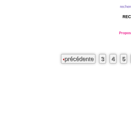
recher
REC
Propose
précédente
3
4
5