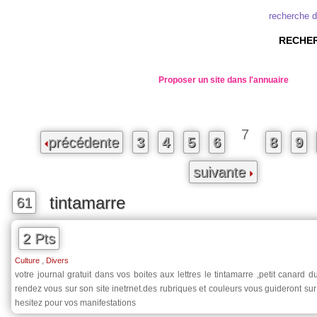
recherche 
RECHER
Proposer un site dans l'annuaire
7
précédente
3
4
5
6
8
9
suivante
tintamarre
61
2 Pts
,
Culture
Divers
votre journal gratuit dans vos boites aux lettres le tintamarre ,petit canard
rendez vous sur son site inetrnet.des rubriques et couleurs vous guideront sur 
hesitez pour vos manifestations