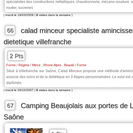
spécialistes des constructions métalliques, chaudronnerie, mécano-soudure, ser
routier, sucreries
( Inscrit le 19/03/2009 |
0
visites dans la semaine )
calad minceur specialiste aminciss
66
dietetique villefranche
2 Pts
,
,
Forme / Régime / Mincir
Rhone Alpes
Beauté / Forme
Situé à Villefranche sur Saône, Calad Minceur propose une méthode d'aminc
associe des soins et de la diététique en 3 étapes personnalisées. Le suivi est 
diplômée.
( Inscrit le 26/10/2007 |
0
visites dans la semaine )
Camping Beaujolais aux portes de 
67
Saône