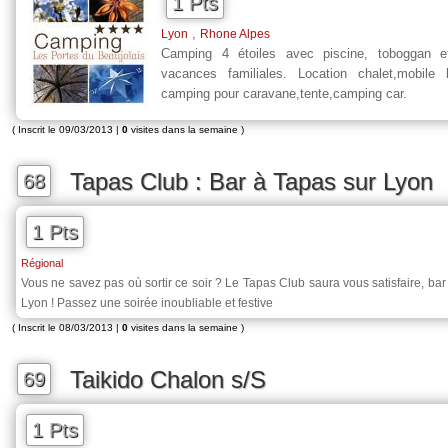
1 Pts
,
Lyon
Rhone Alpes
Camping 4 étoiles avec piscine, toboggan e
vacances familiales. Location chalet,mobil
camping pour caravane,tente,camping car.
( Inscrit le 09/03/2013 |
0
visites dans la semaine )
Tapas Club : Bar à Tapas sur Lyon
68
1 Pts
Régional
Vous ne savez pas où sortir ce soir ? Le Tapas Club saura vous satisfaire, ba
Lyon ! Passez une soirée inoubliable et festive
( Inscrit le 08/03/2013 |
0
visites dans la semaine )
Taikido Chalon s/S
69
1 Pts