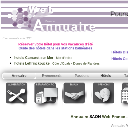
Pours
Evènements à la UNE
Réserver votre hôtel pour vos vacances d'été
Guide des hôtels dans les stations balnéaires
Hôtels Di
hotels Camaret-sur-Mer
Mer d'Iroise
Hôtels Ce
hotels Leffrinckoucke
Côte d'Opale - Dunes de Flandres
Annuaire
Evènements
Passions
Hôtels
Ta
Annuaire
SAON
Web France
-
Annuaire 