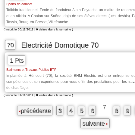
Sports de combat
Taikido traditionnel. Ecole du fondateur Alain Peyrache un maitre de renommé
et en aikido. A Chalon sur Saône, dojo de ses élèves directs (uchi-deshis). P
Tassin, Bourg-en-Bresse, Villefranche.
( Inscrit le 06/11/2011 |
0
visites dans la semaine )
Electricité Domotique 70
70
1 Pts
Batiments et Travaux Publics BTP
Implantée à Héricourt (70), la société BHM Electric est une entreprise q
compétences et son expérience pour vous offrir des prestations pour les trava
de chauffage.
( Inscrit le 01/11/2011 |
0
visites dans la semaine )
7
précédente
3
4
5
6
8
9
suivante