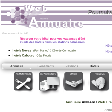
Poursuiv
Evènements à la UNE
Réserver votre hôtel pour vos vacances d'été
Guide des hôtels dans les stations balnéaires
Hôte
hotels Névez
(Port Manec'h) Côte de Cornouaille
Hôte
hotels Cabourg
Côte Fleurie
Annuaire
Evènements
Passions
Hôtels
Annuaire
ANDARD
Web Fra
Annu