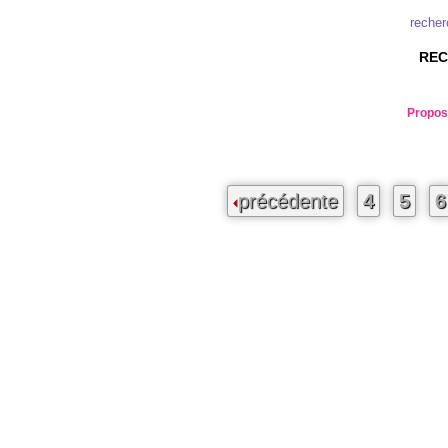
recher
REC
Propose
précédente
4
5
6