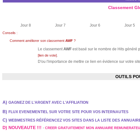
Classement Gl
Jour 8
Jour 7
Jour 6
Jour 5
Conseils :
Comment améliorer son classement
AWF
?
Le classement
AWF
est basé sur le nombre de Hits généré pa
.
[lien de vote]
D'ou l'importance de mettre ce lien en évidence sur votre site
OUTILS P
A)
GAGNEZ DE L'ARGENT AVEC L'AFFILIATION
B)
FLUX EVENEMENTIEL SUR VOTRE SITE POUR VOS INTERNAUTES
C)
WEBMESTRES RÉFÉRENCEZ VOS SITES DANS LA LISTE DES ANNUAI
D) NOUVEAUTE !!!
-
CREER GRATUITEMENT MON ANNUAIRE REMUNERATE