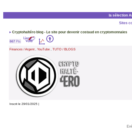
la sélection 
Sites c
Cryptohaltéro blog - Le site pour devenir costaud en cryptomonnaies
667
Pts
Finances / Argent
YouTube
TUTO / BLOGS
,
,
Inscrit le 29/01/2025 |
Ev