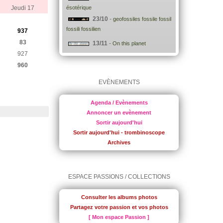
Jeudi 17
ésotérique
23/10
-
geofossiles fossile fossil
fossili fossilien
937
83
13/11
-
On this planet
927
960
EVÈNEMENTS
Agenda / Evènements
Annoncer un evènement
Sortir aujourd'hui
Sortir aujourd'hui - trombinoscope
Archives
ESPACE PASSIONS / COLLECTIONS
Consulter les albums photos
Partagez votre passion et vos photos
[ Mon espace Passion ]