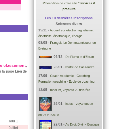
Promotion
de votre site /
Services &
produits
Les 10 dernières inscriptions
Sciences divers
15/11
-
Accueil sur électromagnétisme,
électricité, électronique, énergie
08/08
-
François Le Don magnétiseur en
Bretagne
06/12
-
De Plume et d'Ecran
re classement
,
28/01
-
l'antre de Cassandre
ur la page
Lien de
17/09
-
Coach Academie - Coaching -
Formation coaching - École de coaching
13/05
-
medium, voyante 29 finistère
26/01
-
index - voyancezen
08.92.23.59.00
Jour 1
22/01
-
Au Droit Divin - Boutique
Juillet