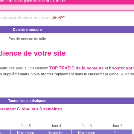
bmestre vous parle de son ACTUALITE
My AWF
personnalisable depuis votre compte
Dernière mesure
Pas de mesure de faite
ience de votre site
TOP TRAFIC de la semaine
booster vot
 participez ainsi au classement
et
nts suppléméntaire, vous montez rapidement dans le classement global.
Allez s
Toutes les statistiques
ssement Global sur 8 semaines
6
Jour 5
Jour 4
Jour 3
Jour 2
re
Novembre
Novembre
Novembre
Juin