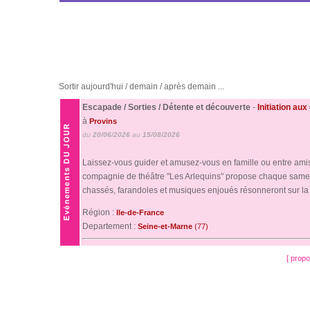
Sortir aujourd'hui / demain / après demain ...
Escapade / Sorties / Détente et découverte
-
Initiation au
à
Provins
du
20/06/2026
au
15/08/2026
Laissez-vous guider et amusez-vous en famille ou entre amis 
compagnie de théâtre "Les Arlequins" propose chaque samedi
chassés, farandoles et musiques enjoués résonneront sur la p
Région :
Ile-de-France
Departement :
Seine-et-Marne
(77)
[ prop