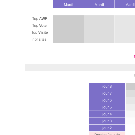
Mardi
Mardi
Mardi
Top
AWF
Top
Vote
Top
Visite
nbr sites
jour 8
jour 7
jour 6
jour 5
jour 4
jour 3
jour 2