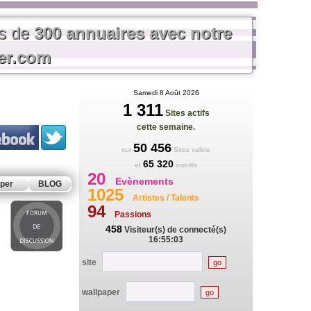
us de
300 annuaires avec notre
rer.com
Samedi 8 Août 2026
1 311
Sites actifs
cette semaine.
50 456
sur
Sites valide
65 320
et
inscrits
20
Evènements
per
BLOG
1025
Artistes / Talents
94
Passions
458
Visiteur(s) de connecté(s)
16:55:03
site
wallpaper