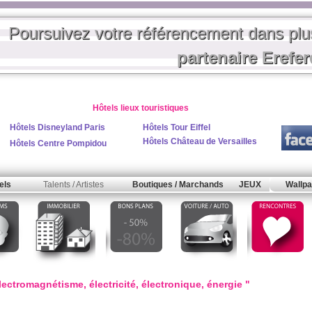
Poursuivez votre référencement dans pl
partenaire Erefe
Hôtels lieux touristiques
Hôtels Disneyland Paris
Hôtels Tour Eiffel
Hôtels Château de Versailles
Hôtels Centre Pompidou
els
Talents / Artistes
Boutiques / Marchands
JEUX
Wallpa
ectromagnétisme, électricité, électronique, énergie "