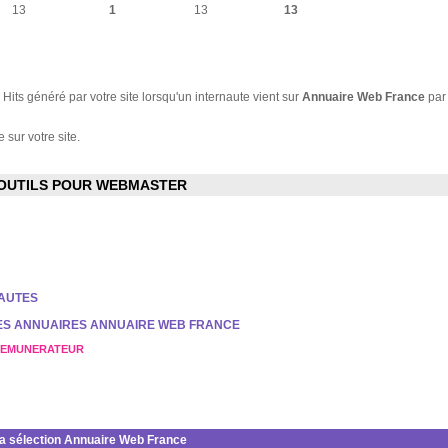
13
1
13
13
Hits généré par votre site lorsqu'un internaute vient sur
Annuaire Web France
par
 sur votre site.
OUTILS POUR WEBMASTER
NAUTES
DES ANNUAIRES ANNUAIRE WEB FRANCE
REMUNERATEUR
la sélection Annuaire Web France