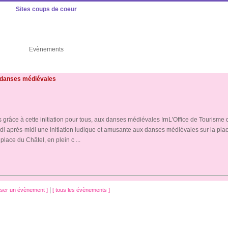
Sites coups de coeur
Evènements
x danses médiévales
grâce à cette initiation pour tous, aux danses médiévales !rnL'Office de Tourisme d
 après-midi une initiation ludique et amusante aux danses médiévales sur la pla
lace du Châtel, en plein c ...
|
oser un évènement ]
[ tous les évènements ]