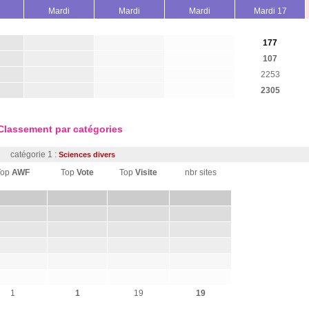
Mardi
Mardi
Mardi
Mardi 17
177
107
2253
2305
Classement par catégories
catégorie 1 :
Sciences divers
Top
AWF
Top
Vote
Top
Visite
nbr sites
1
1
19
19