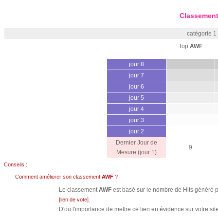
Classement
catégorie 1
Top
AWF
jour 8
jour 7
jour 6
jour 5
jour 4
jour 3
jour 2
Dernier Jour de
9
Mesure (jour 1)
Conseils :
Comment améliorer son classement
AWF
?
Le classement
AWF
est basé sur le nombre de Hits généré pa
.
[lien de vote]
D'ou l'importance de mettre ce lien en évidence sur votre site