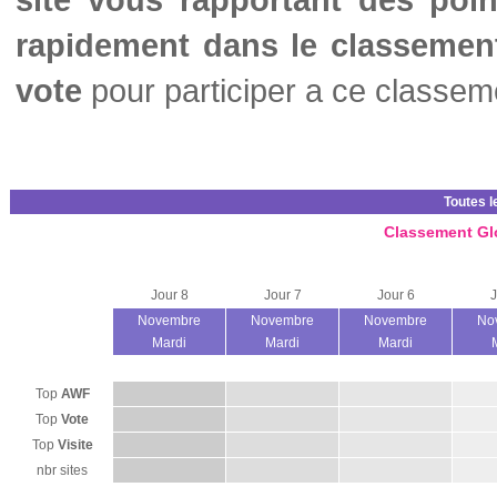
rapidement dans le classemen
vote
pour participer a ce classem
Toutes l
Classement Gl
Jour 8
Jour 7
Jour 6
J
Novembre
Novembre
Novembre
No
Mardi
Mardi
Mardi
Top
AWF
Top
Vote
Top
Visite
nbr sites