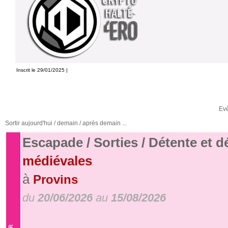
Inscrit le 29/01/2025 |
Ev
Sortir aujourd'hui / demain / après demain ...
Escapade / Sorties / Détente et 
médiévales
à
Provins
du
20/06/2026
au
15/08/2026