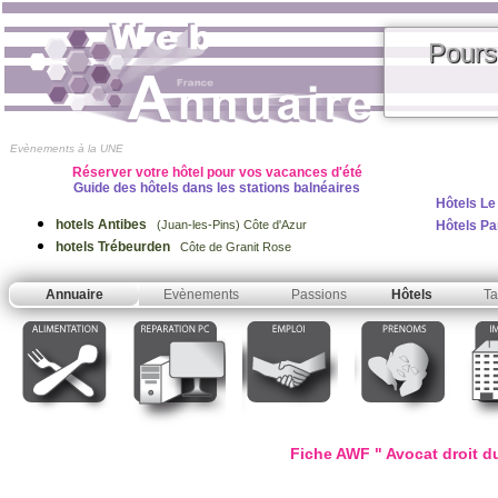
Pours
Evènements à la UNE
Réserver votre hôtel pour vos vacances d'été
Guide des hôtels dans les stations balnéaires
Hôtels Le
hotels Antibes
Hôtels Pa
(Juan-les-Pins) Côte d'Azur
hotels Trébeurden
Côte de Granit Rose
Annuaire
Evènements
Passions
Hôtels
Ta
Fiche AWF " Avocat droit du t