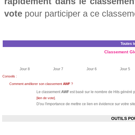
rapidement dans le classemen
vote
pour participer a ce classem
Toutes l
Classement Gl
Jour 8
Jour 7
Jour 6
Jour 5
Conseils :
Comment améliorer son classement
AWF
?
Le classement
AWF
est basé sur le nombre de Hits généré pa
.
[lien de vote]
D'ou l'importance de mettre ce lien en évidence sur votre site
OUTILS P