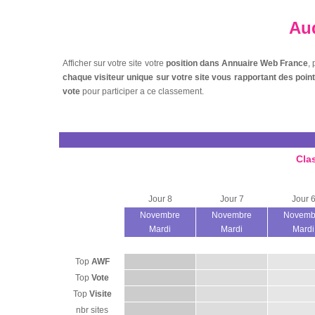
Aud
Afficher sur votre site votre
position dans Annuaire Web France
,
chaque visiteur unique sur votre site vous rapportant des poi
vote
pour participer a ce classement.
Cla
Jour 8
Jour 7
Jour 
Novembre
Novembre
Novemb
Mardi
Mardi
Mardi
Top
AWF
Top
Vote
Top
Visite
nbr sites