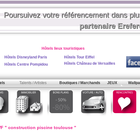
Poursuivez votre référencement dans pl
partenaire Erefe
Hôtels lieux touristiques
Hôtels Disneyland Paris
Hôtels Tour Eiffel
Hôtels Château de Versailles
Hôtels Centre Pompidou
els
Talents / Artistes
Boutiques / Marchands
JEUX
Wallpa
F " construction piscine toulouse "