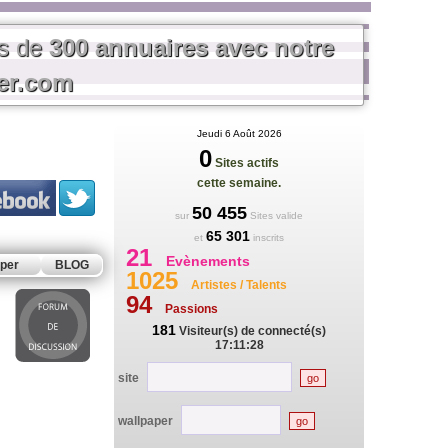
us de
300 annuaires avec notre
rer.com
Jeudi 6 Août 2026
0
Sites actifs
cette semaine.
50 455
sur
Sites valide
65 301
et
inscrits
21
Evènements
per
BLOG
1025
Artistes / Talents
94
Passions
181
Visiteur(s) de connecté(s)
17:11:28
site
wallpaper