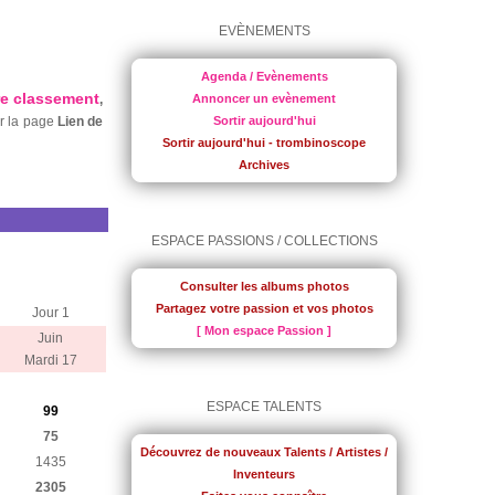
EVÈNEMENTS
Agenda / Evènements
re classement
,
Annoncer un evènement
ur la page
Lien de
Sortir aujourd'hui
Sortir aujourd'hui - trombinoscope
Archives
ESPACE PASSIONS / COLLECTIONS
Consulter les albums photos
Partagez votre passion et vos photos
Jour 1
[ Mon espace Passion ]
Juin
Mardi 17
ESPACE TALENTS
99
75
Découvrez de nouveaux Talents / Artistes /
1435
Inventeurs
2305