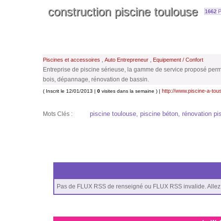
construction piscine toulouse
1662
P
,
,
Piscines et accessoires
Auto Entrepreneur
Equipement / Confort
Entreprise de piscine sérieuse, la gamme de service proposé permet d
bois, dépannage, rénovation de bassin.
http://www.piscine-a-tou
( Inscrit le 12/01/2013 |
0
visites dans la semaine ) |
piscine toulouse, piscine béton, rénovation pi
Mots Clés :
Pas de FLUX RSS de renseigné ou FLUX RSS invalide. Allez 