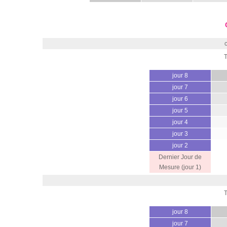
jour 8
jour 7
jour 6
jour 5
jour 4
jour 3
jour 2
Dernier Jour de
Mesure (jour 1)
jour 8
jour 7