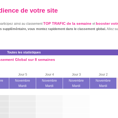
ience de votre site
TOP TRAFIC de la semaine
booster vot
 participez ainsi au classement
et
nts suppléméntaire, vous montez rapidement dans le classement global.
Allez s
Toutes les statistiques
ssement Global sur 8 semaines
6
Jour 5
Jour 4
Jour 3
Jour 2
re
Novembre
Novembre
Novembre
Novembre
Mardi
Mardi
Mardi
Mardi