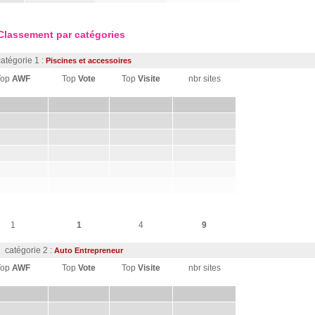
Classement par catégories
catégorie 1 :
Piscines et accessoires
Top
AWF
Top
Vote
Top
Visite
nbr sites
1
1
4
9
catégorie 2 :
Auto Entrepreneur
Top
AWF
Top
Vote
Top
Visite
nbr sites