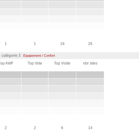
1
1
18
26
catégorie 3 :
Equipement / Confort
Top AWF
Top Vote
Top Visite
nbr sites
2
2
6
14