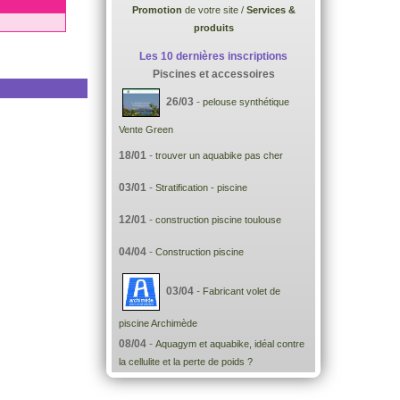
Promotion
de votre site /
Services &
produits
Les 10 dernières inscriptions
Piscines et accessoires
26/03
-
pelouse synthétique
Vente Green
18/01
-
trouver un aquabike pas cher
03/01
-
Stratification - piscine
12/01
-
construction piscine toulouse
04/04
-
Construction piscine
03/04
-
Fabricant volet de
piscine Archimède
08/04
-
Aquagym et aquabike, idéal contre
la cellulite et la perte de poids ?