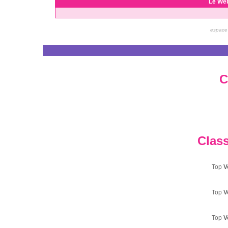
Le We
espace 
C
Clas
Top
V
Top
V
Top
V