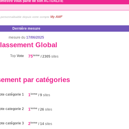
bmestre vous parle de son ACTUALITE
My AWF
personnalisable depuis votre compte
Dernière mesure
mesure du
17/06/2025
lassement Global
ieme
Top
Vote
75
/ 2305
sites
sement par catégories
ieme
ote catégorie 1
1
/ 9
sites
ieme
ote categorie 2
1
/ 26
sites
ieme
ote catégorie 3
2
/ 14
sites