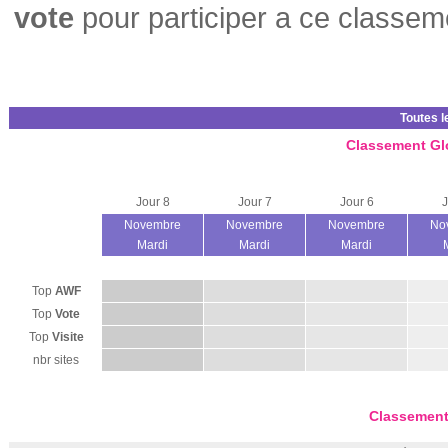
vote
pour participer a ce classem
Toutes l
Classement Gl
Jour 8
Jour 7
Jour 6
J
Novembre
Novembre
Novembre
No
Mardi
Mardi
Mardi
Top
AWF
Top
Vote
Top
Visite
nbr sites
Classement