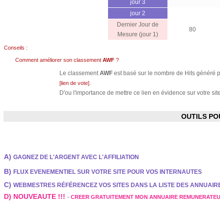
jour 3
jour 2
Dernier Jour de
80
Mesure (jour 1)
Conseils :
Comment améliorer son classement
AWF
?
Le classement
AWF
est basé sur le nombre de Hits généré pa
.
[lien de vote]
D'ou l'importance de mettre ce lien en évidence sur votre site
OUTILS P
A)
GAGNEZ DE L'ARGENT AVEC L'AFFILIATION
B)
FLUX EVENEMENTIEL SUR VOTRE SITE POUR VOS INTERNAUTES
C)
WEBMESTRES RÉFÉRENCEZ VOS SITES DANS LA LISTE DES ANNUAI
D) NOUVEAUTE !!!
-
CREER GRATUITEMENT MON ANNUAIRE REMUNERATE