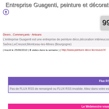
Entreprise Guagenti, peinture et décorat
9
,
Divers
Commerçants - Artisans
L'entreprise Guagenti est une entreprise de peinture déco,décoration intérieur,
Saône,LeCreusot,Montceau-les-Mines (Bourgogne)
http://www.peinture-deco-lecreusot.fr/
( Inscrit le 25/06/2010 |
0
visites dans la semaine ) |
Flux RS
Pas de FLUX RSS de renseigné ou FLUX RSS invalide. Allez dans votre es
Le Webmestre vous