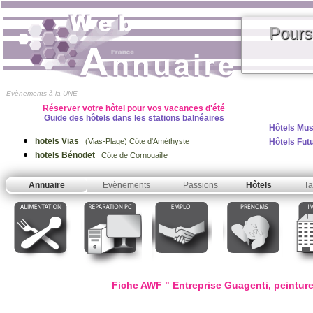
Pours
Evènements à la UNE
Réserver votre hôtel pour vos vacances d'été
Guide des hôtels dans les stations balnéaires
Hôtels Mus
hotels Vias
Hôtels Fut
(Vias-Plage) Côte d'Améthyste
hotels Bénodet
Côte de Cornouaille
Annuaire
Evènements
Passions
Hôtels
Ta
Fiche AWF " Entreprise Guagenti, peinture