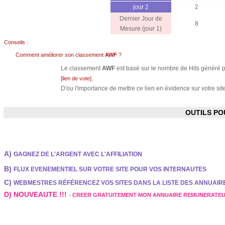
jour 2
2
Dernier Jour de
8
Mesure (jour 1)
Conseils :
Comment améliorer son classement
AWF
?
Le classement
AWF
est basé sur le nombre de Hits généré pa
.
[lien de vote]
D'ou l'importance de mettre ce lien en évidence sur votre site
OUTILS P
A)
GAGNEZ DE L'ARGENT AVEC L'AFFILIATION
B)
FLUX EVENEMENTIEL SUR VOTRE SITE POUR VOS INTERNAUTES
C)
WEBMESTRES RÉFÉRENCEZ VOS SITES DANS LA LISTE DES ANNUAI
D) NOUVEAUTE !!!
-
CREER GRATUITEMENT MON ANNUAIRE REMUNERATE