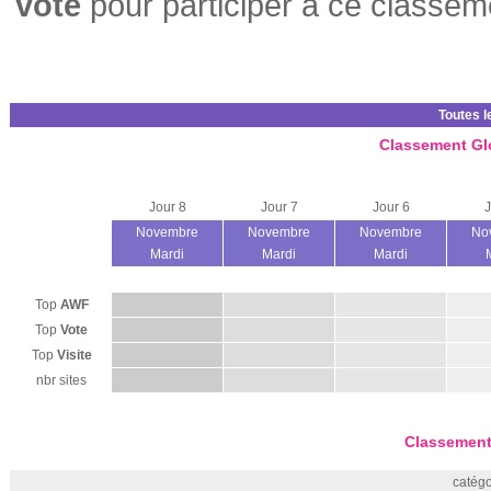
vote
pour participer a ce classem
Toutes l
Classement Gl
Jour 8
Jour 7
Jour 6
J
Novembre
Novembre
Novembre
No
Mardi
Mardi
Mardi
Top
AWF
Top
Vote
Top
Visite
nbr sites
Classement
catégo