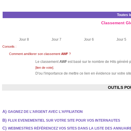
Toutes l
Classement Gl
Jour 8
Jour 7
Jour 6
Jour 5
Conseils :
Comment améliorer son classement
AWF
?
Le classement
AWF
est basé sur le nombre de Hits généré pa
.
[lien de vote]
D'ou l'importance de mettre ce lien en évidence sur votre site
OUTILS P
A)
GAGNEZ DE L'ARGENT AVEC L'AFFILIATION
B)
FLUX EVENEMENTIEL SUR VOTRE SITE POUR VOS INTERNAUTES
C)
WEBMESTRES RÉFÉRENCEZ VOS SITES DANS LA LISTE DES ANNUAI