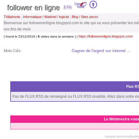
follower en ligne
1
Pts
,
,
Téléphonie
Informatique / Matériel / logiciel
Blog / Sites perso
Bienvenue sur followerenligne.blogspot.com le site qui va vous présenter les mé
vos fins de mois
https://followerenligne.blogspot.com/
( Inscrit le 23/12/2019 |
0
visites dans la semaine ) |
Gagner de l'argent sur internet ...
Mots Clés :
Flux RS
Pas de FLUX RSS de renseigné ou FLUX RSS invalide. Allez dans votre es
Le Webmestre vous
espace personnalisable