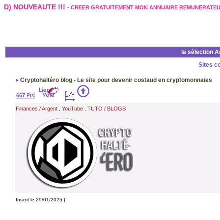
D) NOUVEAUTE !!!
-
CREER GRATUITEMENT MON ANNUAIRE REMUNERATE
la sélection 
Sites c
Cryptohaltéro blog - Le site pour devenir costaud en cryptomonnaies
667
Pts
Finances / Argent
YouTube
TUTO / BLOGS
,
,
Inscrit le 29/01/2025 |