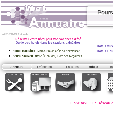
Pours
Evènements à la UNE
Réserver votre hôtel pour vos vacances d'été
Guide des hôtels dans les stations balnéaires
Hôtels Mus
hotels Barbâtre
Hôtels Fut
Marais Breton et Île de Noirmoutier
hotels Sauzon
(Belle-Île-en-Mer) Côte des Mégalithes
Annuaire
Evènements
Passions
Hôtels
Ta
Fiche AWF " Le Réseau d