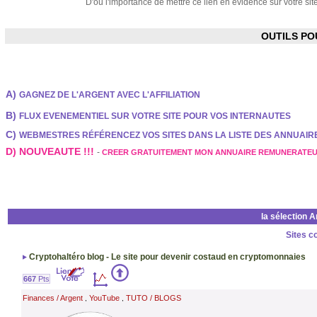
D'ou l'importance de mettre ce lien en évidence sur votre site
OUTILS P
A)
GAGNEZ DE L'ARGENT AVEC L'AFFILIATION
B)
FLUX EVENEMENTIEL SUR VOTRE SITE POUR VOS INTERNAUTES
C)
WEBMESTRES RÉFÉRENCEZ VOS SITES DANS LA LISTE DES ANNUAI
D) NOUVEAUTE !!!
-
CREER GRATUITEMENT MON ANNUAIRE REMUNERATE
la sélection 
Sites c
Cryptohaltéro blog - Le site pour devenir costaud en cryptomonnaies
667
Pts
Finances / Argent
YouTube
TUTO / BLOGS
,
,