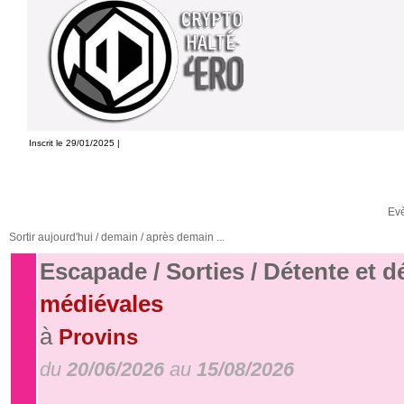
Inscrit le 29/01/2025 |
Ev
Sortir aujourd'hui / demain / après demain ...
Escapade / Sorties / Détente et 
médiévales
à
Provins
du
20/06/2026
au
15/08/2026