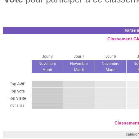
Toutes l
Classement Gl
Jour 8
Jour 7
Jour 6
J
Novembre
Novembre
Novembre
No
Mardi
Mardi
Mardi
Top
AWF
Top
Vote
Top
Visite
nbr sites
Classement
catégor