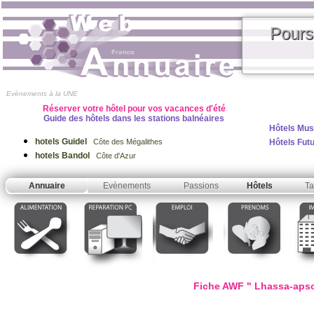
Pours
Evènements à la UNE
Réserver votre hôtel pour vos vacances d'été
Guide des hôtels dans les stations balnéaires
Hôtels Mus
hotels Guidel
Hôtels Fut
Côte des Mégalithes
hotels Bandol
Côte d'Azur
Annuaire
Evènements
Passions
Hôtels
Ta
Fiche AWF " Lhassa-apso