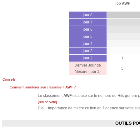
Top
AWF
jour 8
jour 7
jour 6
jour 5
jour 4
jour 3
jour 2
1
Dernier Jour de
5
Mesure (jour 1)
Conseils :
Comment améliorer son classement
AWF
?
Le classement
AWF
est basé sur le nombre de Hits généré pa
.
[lien de vote]
D'ou l'importance de mettre ce lien en évidence sur votre site
OUTILS P