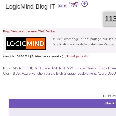
LogicMind Blog IT
13
Pts
11
,
Blog / Sites perso
Internet / Web Design
Un lieu d'échange et de partage sur les 
d'application autour de la plateforme Microsof
https://logicmind.fr
( Inscrit le 15/02/2021 |
0
visites dans la semaine ) |
MS.NET, C#, .NET Core, ASP.NET MVC, Blazor, Razor, Entity Frame
Mots
BUS, Azure Function, Azure Blob Storage, déploiement, Azure DevOps
Clés :
FLUX RS
Flux RS