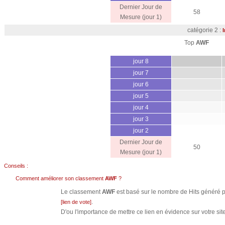
Dernier Jour de
58
Mesure (jour 1)
catégorie 2 :
I
Top
AWF
jour 8
jour 7
jour 6
jour 5
jour 4
jour 3
jour 2
Dernier Jour de
50
Mesure (jour 1)
Conseils :
Comment améliorer son classement
AWF
?
Le classement
AWF
est basé sur le nombre de Hits généré pa
.
[lien de vote]
D'ou l'importance de mettre ce lien en évidence sur votre site