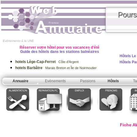
Pours
Evènements à la UNE
Réserver votre hôtel pour vos vacances d'été
Guide des hôtels dans les stations balnéaires
Hôtels Le
hotels Lège-Cap-Ferret
Hôtels Pa
Côte d'Argent
hotels Barbâtre
Marais Breton et Île de Noirmoutier
Annuaire
Evènements
Passions
Hôtels
Ta
Fiche A