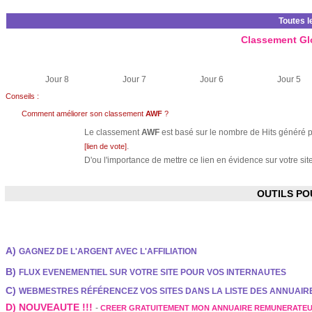
Toutes l
Classement Gl
Jour 8
Jour 7
Jour 6
Jour 5
Conseils :
Comment améliorer son classement
AWF
?
Le classement
AWF
est basé sur le nombre de Hits généré pa
.
[lien de vote]
D'ou l'importance de mettre ce lien en évidence sur votre site
OUTILS P
A)
GAGNEZ DE L'ARGENT AVEC L'AFFILIATION
B)
FLUX EVENEMENTIEL SUR VOTRE SITE POUR VOS INTERNAUTES
C)
WEBMESTRES RÉFÉRENCEZ VOS SITES DANS LA LISTE DES ANNUAI
D) NOUVEAUTE !!!
-
CREER GRATUITEMENT MON ANNUAIRE REMUNERATE