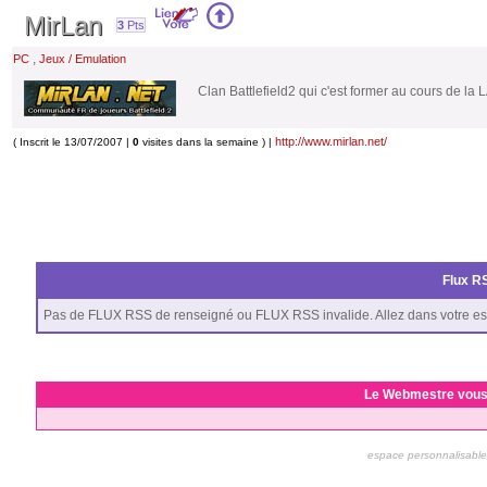
MirLan
3
Pts
,
PC
Jeux / Emulation
Clan Battlefield2 qui c'est former au cours de la
http://www.mirlan.net/
( Inscrit le 13/07/2007 |
0
visites dans la semaine ) |
Flux RS
Pas de FLUX RSS de renseigné ou FLUX RSS invalide. Allez dans votre es
Le Webmestre vous
espace personnalisable