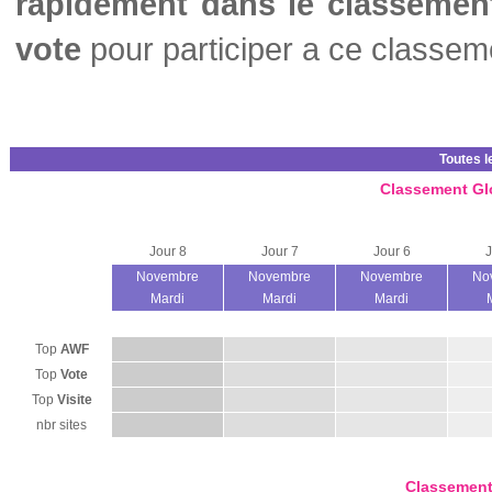
rapidement dans le classemen
vote
pour participer a ce classem
Toutes l
Classement Gl
Jour 8
Jour 7
Jour 6
J
Novembre
Novembre
Novembre
No
Mardi
Mardi
Mardi
Top
AWF
Top
Vote
Top
Visite
nbr sites
Classement