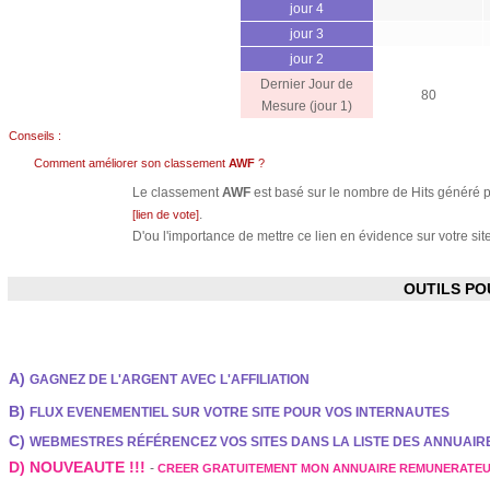
jour 4
jour 3
jour 2
Dernier Jour de
80
Mesure (jour 1)
Conseils :
Comment améliorer son classement
AWF
?
Le classement
AWF
est basé sur le nombre de Hits généré pa
.
[lien de vote]
D'ou l'importance de mettre ce lien en évidence sur votre site
OUTILS P
A)
GAGNEZ DE L'ARGENT AVEC L'AFFILIATION
B)
FLUX EVENEMENTIEL SUR VOTRE SITE POUR VOS INTERNAUTES
C)
WEBMESTRES RÉFÉRENCEZ VOS SITES DANS LA LISTE DES ANNUAI
D) NOUVEAUTE !!!
-
CREER GRATUITEMENT MON ANNUAIRE REMUNERATE