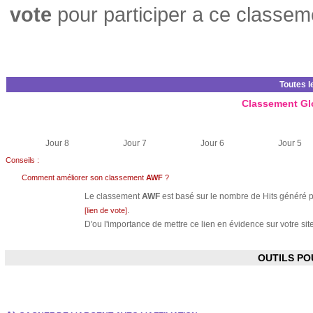
vote
pour participer a ce classem
Toutes l
Classement Gl
Jour 8
Jour 7
Jour 6
Jour 5
Conseils :
Comment améliorer son classement
AWF
?
Le classement
AWF
est basé sur le nombre de Hits généré pa
.
[lien de vote]
D'ou l'importance de mettre ce lien en évidence sur votre site
OUTILS P