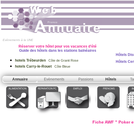
Evènements à la UNE
Réserver votre hôtel pour vos vacances d'été
Guide des hôtels dans les stations balnéaires
Hôtels Dis
hotels Trébeurden
Côte de Granit Rose
Hôtels Ce
hotels Carry-le-Rouet
Côte Bleue
Annuaire
Evènements
Passions
Hôtels
Ta
Fiche AWF " Poker en