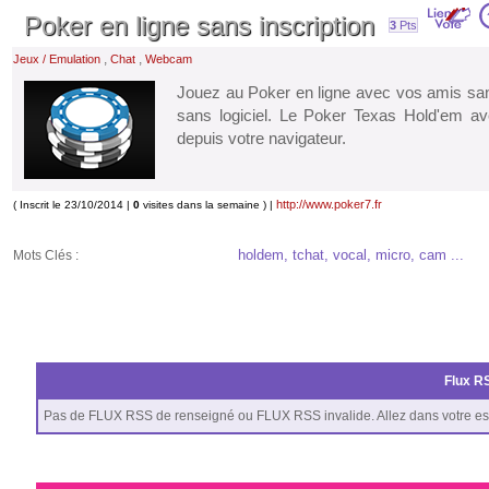
Poker en ligne sans inscription
3
Pts
,
,
Jeux / Emulation
Chat
Webcam
Jouez au Poker en ligne avec vos amis sans
sans logiciel. Le Poker Texas Hold'em 
depuis votre navigateur.
http://www.poker7.fr
( Inscrit le 23/10/2014 |
0
visites dans la semaine ) |
holdem, tchat, vocal, micro, cam ...
Mots Clés :
Flux RS
Pas de FLUX RSS de renseigné ou FLUX RSS invalide. Allez dans votre es