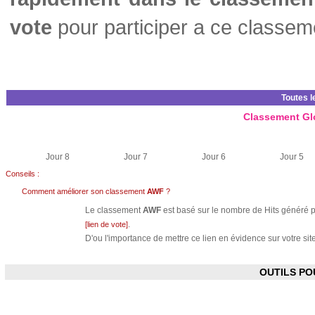
vote
pour participer a ce classem
Toutes l
Classement Gl
Jour 8
Jour 7
Jour 6
Jour 5
Conseils :
Comment améliorer son classement
AWF
?
Le classement
AWF
est basé sur le nombre de Hits généré pa
.
[lien de vote]
D'ou l'importance de mettre ce lien en évidence sur votre site
OUTILS P