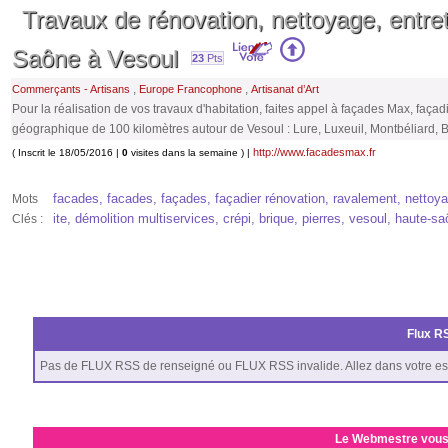
Travaux de rénovation, nettoyage, entre
Saône à Vesoul
23
Pts
,
,
Commerçants - Artisans
Europe Francophone
Artisanat d’Art
Pour la réalisation de vos travaux d'habitation, faites appel à façades Max, fa
géographique de 100 kilomètres autour de Vesoul : Lure, Luxeuil, Montbéliard, 
http://www.facadesmax.fr
( Inscrit le 18/05/2016 |
0
visites dans la semaine ) |
facades, facades, façades, façadier rénovation, ravalement, nettoyage
Mots
ite, démolition multiservices, crépi, brique, pierres, vesoul, haute-sa
Clés :
Flux RS
Pas de FLUX RSS de renseigné ou FLUX RSS invalide. Allez dans votre es
Le Webmestre vous