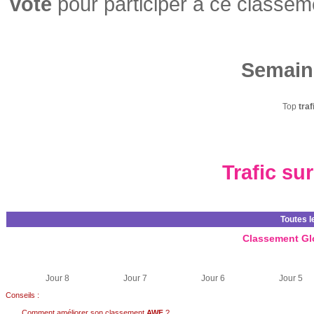
vote
pour participer a ce classem
Semain
Top
traf
Trafic su
Toutes l
Classement Gl
Jour 8
Jour 7
Jour 6
Jour 5
Conseils :
Comment améliorer son classement
AWF
?