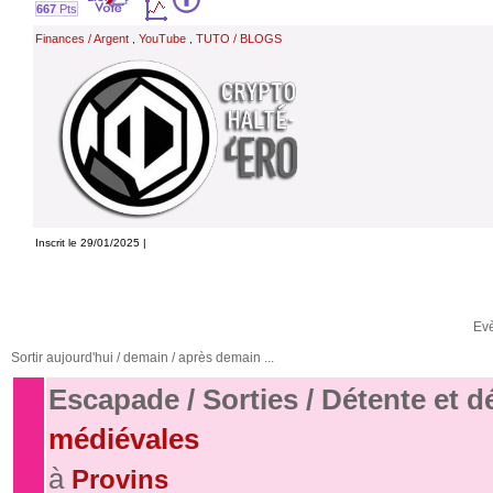
667
Pts
Finances / Argent
YouTube
TUTO / BLOGS
,
,
Inscrit le 29/01/2025 |
Ev
Sortir aujourd'hui / demain / après demain ...
Escapade / Sorties / Détente et 
médiévales
à
Provins