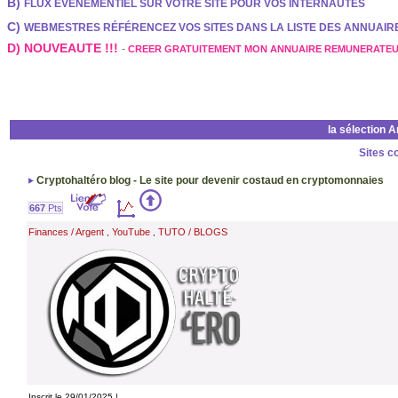
B)
FLUX EVENEMENTIEL SUR VOTRE SITE POUR VOS INTERNAUTES
C)
WEBMESTRES RÉFÉRENCEZ VOS SITES DANS LA LISTE DES ANNUAI
D) NOUVEAUTE !!!
-
CREER GRATUITEMENT MON ANNUAIRE REMUNERATE
la sélection 
Sites c
Cryptohaltéro blog - Le site pour devenir costaud en cryptomonnaies
667
Pts
Finances / Argent
YouTube
TUTO / BLOGS
,
,
Inscrit le 29/01/2025 |