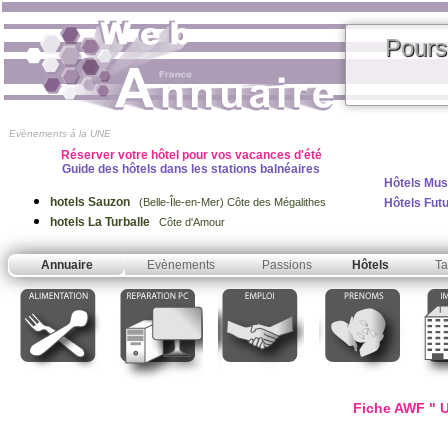
Pours
Evènements à la UNE
Réserver votre hôtel pour vos vacances d'été
Guide des hôtels dans les stations balnéaires
Hôtels Mus
hotels Sauzon
Hôtels Fut
(Belle-Île-en-Mer) Côte des Mégalithes
hotels La Turballe
Côte d'Amour
Annuaire
Evènements
Passions
Hôtels
Ta
Fiche AWF " U