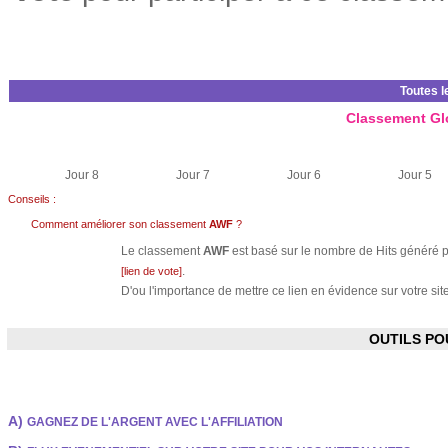
Toutes l
Classement Gl
Jour 8
Jour 7
Jour 6
Jour 5
Conseils :
Comment améliorer son classement
AWF
?
Le classement
AWF
est basé sur le nombre de Hits généré pa
.
[lien de vote]
D'ou l'importance de mettre ce lien en évidence sur votre site
OUTILS P
A)
GAGNEZ DE L'ARGENT AVEC L'AFFILIATION