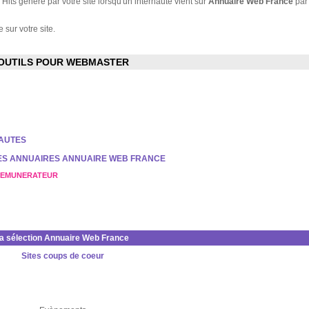
Hits généré par votre site lorsqu'un internaute vient sur
Annuaire Web France
par
 sur votre site.
OUTILS POUR WEBMASTER
NAUTES
DES ANNUAIRES ANNUAIRE WEB FRANCE
REMUNERATEUR
la sélection Annuaire Web France
Sites coups de coeur