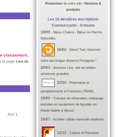
Promotion
de votre site /
Services &
produits
Les 10 dernières inscriptions
Commerçants - Artisans
10/09
-
Bijoux Chakra - Bijoux en Pierres
Naturelles
16/02
-
Direct Taxi, réservez
re classement
,
votre taxi longue distance Perpignan !
ur la page
Lien de
20/03
-
Annonce Live, site de petites
annonces gratuites
22/10
-
Pharmacie et
parapharmacie à Freneuse (78440)
18/05
-
Travaux de rénovation, nettoyage,
entretien et ravalement de façades en
Haute-Saône à Vesoul
Jour 1
16/07
-
Acheter caftan marocain moderne
12/12
-
Cadres et Passions