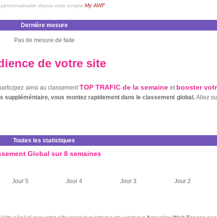
My AWF
personnalisable depuis votre compte
Dernière mesure
Pas de mesure de faite
ience de votre site
TOP TRAFIC de la semaine
booster vot
 participez ainsi au classement
et
nts suppléméntaire, vous montez rapidement dans le classement global.
Allez s
Toutes les statistiques
ssement Global sur 8 semaines
Jour 5
Jour 4
Jour 3
Jour 2