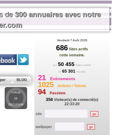
us de
300 annuaires avec notre
rer.com
Vendredi 7 Août 2026
686
Sites actifs
cette semaine.
50 455
sur
Sites valide
65 301
et
inscrits
21
Evènements
per
BLOG
1025
Artistes / Talents
94
Passions
356
Visiteur(s) de connecté(s)
22:33:20
site
wallpaper