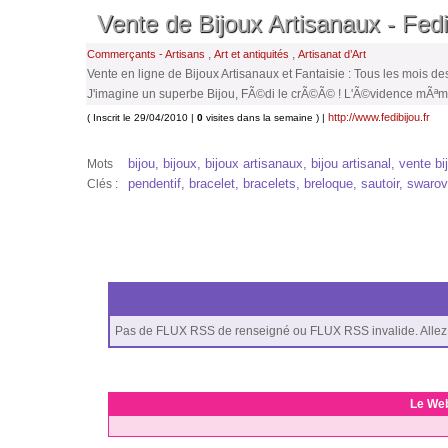
Vente de Bijoux Artisanaux - Fedi
,
,
Commerçants - Artisans
Art et antiquités
Artisanat d’Art
Vente en ligne de Bijoux Artisanaux et Fantaisie : Tous les mois
J'imagine un superbe Bijou, FÃ©di le crÃ©Ã© ! L'Ã©vidence mÃªm
http://www.fedibijou.fr
( Inscrit le 29/04/2010 |
0
visites dans la semaine ) |
bijou, bijoux, bijoux artisanaux, bijou artisanal, vente bi
Mots
pendentif, bracelet, bracelets, breloque, sautoir, swarov
Clés :
Pas de FLUX RSS de renseigné ou FLUX RSS invalide. Allez 
Le We