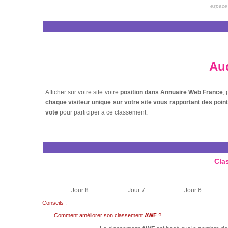
espace 
Aud
Afficher sur votre site votre
position dans Annuaire Web France
,
chaque visiteur unique sur votre site vous rapportant des poi
vote
pour participer a ce classement.
Cla
Jour 8
Jour 7
Jour 6
Conseils :
Comment améliorer son classement
AWF
?