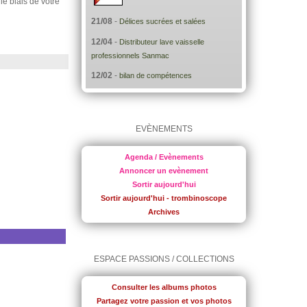
 le biais de votre
21/08
-
Délices sucrées et salées
12/04
-
Distributeur lave vaisselle
professionnels Sanmac
12/02
-
bilan de compétences
EVÈNEMENTS
Agenda / Evènements
Annoncer un evènement
Sortir aujourd'hui
Sortir aujourd'hui - trombinoscope
Archives
ESPACE PASSIONS / COLLECTIONS
Consulter les albums photos
Partagez votre passion et vos photos