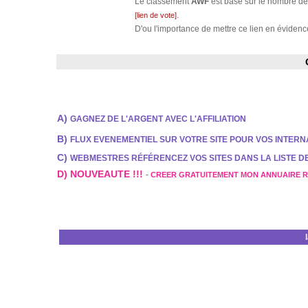
Le classement
AWF
est basé sur le nombre de 
.
[lien de vote]
D'ou l'importance de mettre ce lien en évidence
A)
GAGNEZ DE L'ARGENT AVEC L'AFFILIATION
B)
FLUX EVENEMENTIEL SUR VOTRE SITE POUR VOS INTER
C)
WEBMESTRES RÉFÉRENCEZ VOS SITES DANS LA LISTE 
D) NOUVEAUTE !!!
-
CREER GRATUITEMENT MON ANNUAIRE 