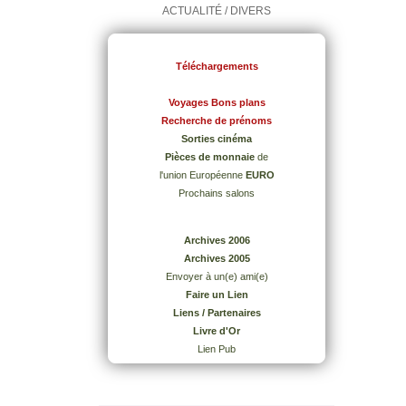
ACTUALITÉ / DIVERS
Téléchargements
Voyages Bons plans
Recherche de prénoms
Sorties cinéma
Pièces de monnaie
de
l'union Européenne
EURO
Prochains salons
Archives 2006
Archives 2005
Envoyer à un(e) ami(e)
Faire un Lien
Liens / Partenaires
Livre d'Or
Lien Pub