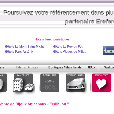
Poursuivez votre référencement dans pl
partenaire Erefe
Hôtels lieux touristiques
Hôtels Le Mont-Saint-Michel
Hôtels Le Puy du Fou
Hôtels Parc Astérix
Hôtels Viaduc de Millau
els
Talents / Artistes
Boutiques / Marchands
JEUX
Wallpa
Vente de Bijoux Artisanaux - Fedibijou "