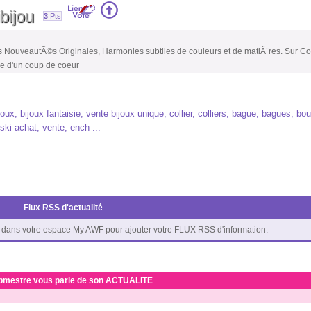
bijou
3
Pts
 des NouveautÃ©s Originales, Harmonies subtiles de couleurs et de matiÃ¨res. Sur 
e d'un coup de coeur
joux, bijoux fantaisie, vente bijoux unique, collier, colliers, bague, bagues, bouc
ski achat, vente, ench ...
Flux RSS d'actualité
dans votre espace My AWF pour ajouter votre FLUX RSS d'information.
bmestre vous parle de son ACTUALITE