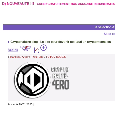
D) NOUVEAUTE !!!
-
CREER GRATUITEMENT MON ANNUAIRE REMUNERATE
la sélection 
Sites c
Cryptohaltéro blog - Le site pour devenir costaud en cryptomonnaies
667
Pts
Finances / Argent
YouTube
TUTO / BLOGS
,
,
Inscrit le 29/01/2025 |