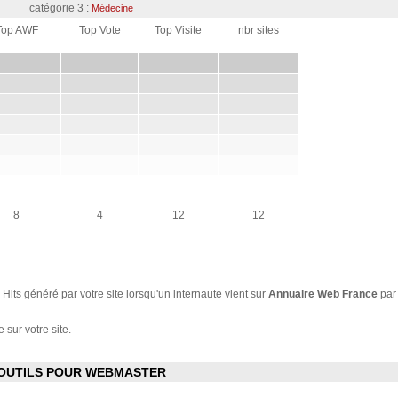
catégorie 3 :
Médecine
Top AWF
Top Vote
Top Visite
nbr sites
8
4
12
12
Hits généré par votre site lorsqu'un internaute vient sur
Annuaire Web France
par
 sur votre site.
OUTILS POUR WEBMASTER