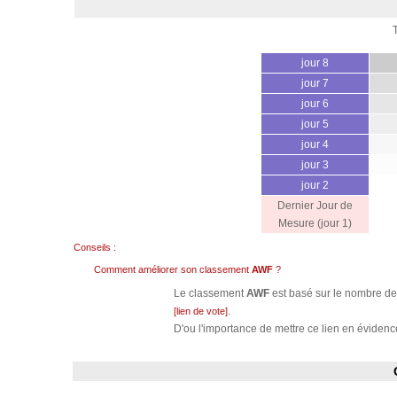
jour 8
jour 7
jour 6
jour 5
jour 4
jour 3
jour 2
Dernier Jour de
Mesure (jour 1)
Conseils :
Comment améliorer son classement
AWF
?
Le classement
AWF
est basé sur le nombre de 
.
[lien de vote]
D'ou l'importance de mettre ce lien en évidence