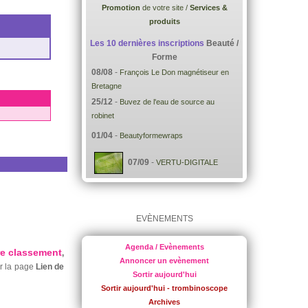
Promotion
de votre site /
Services &
produits
Les 10 dernières inscriptions
Beauté /
Forme
08/08
-
François Le Don magnétiseur en
Bretagne
25/12
-
Buvez de l'eau de source au
robinet
01/04
-
Beautyformewraps
07/09
-
VERTU-DIGITALE
EVÈNEMENTS
Agenda / Evènements
re classement
,
Annoncer un evènement
ur la page
Lien de
Sortir aujourd'hui
Sortir aujourd'hui - trombinoscope
Archives