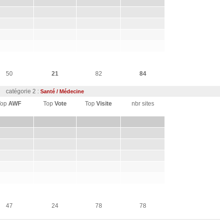
50
21
82
84
catégorie 2 :
Santé / Médecine
Top
AWF
Top
Vote
Top
Visite
nbr sites
47
24
78
78