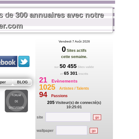
us de
300 annuaires avec notre
rer.com
Vendredi 7 Août 2026
0
Sites actifs
cette semaine.
50 455
sur
Sites valide
65 301
et
inscrits
21
Evènements
per
BLOG
1025
Artistes / Talents
94
Passions
205
Visiteur(s) de connecté(s)
10:25:01
site
wallpaper