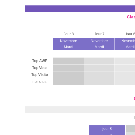
Cla
Jour 8
Jour 7
Jour 
Novembre
Novembre
Novemb
Mardi
Mardi
Mardi
Top
AWF
Top
Vote
Top
Visite
nbr sites
jour 8