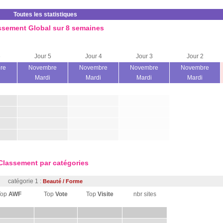
Toutes les statistiques
ssement Global sur 8 semaines
6
Jour 5
Jour 4
Jour 3
Jour 2
re
Novembre
Novembre
Novembre
Novembre
Mardi
Mardi
Mardi
Mardi
Classement par catégories
catégorie 1 :
Beauté / Forme
Top
AWF
Top
Vote
Top
Visite
nbr sites