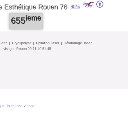
ne Esthétique Rouen 76
43
Pts
ieme
655
erin | Cryolipolyse | Epilation laser | Détatouage laser |
 du visage | Rouen 09 71 40 51 45
e, injections visage ...