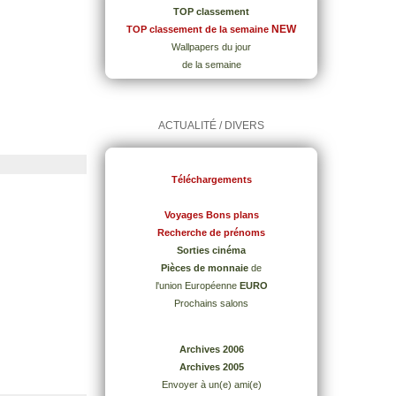
TOP classement
NEW
TOP classement de la semaine
Wallpapers du jour
de la semaine
ACTUALITÉ / DIVERS
Téléchargements
Voyages Bons plans
Recherche de prénoms
Sorties cinéma
Pièces de monnaie
de
l'union Européenne
EURO
Prochains salons
Archives 2006
Archives 2005
Envoyer à un(e) ami(e)