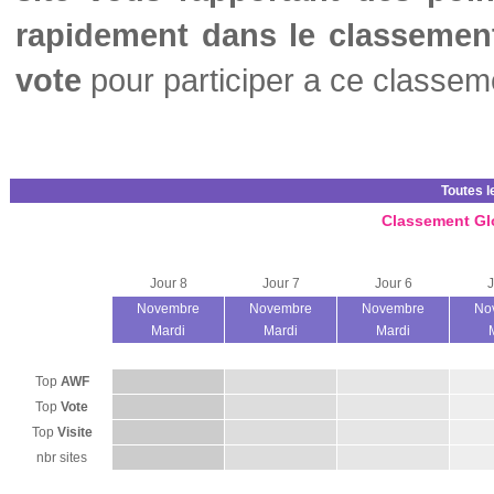
rapidement dans le classemen
vote
pour participer a ce classem
Toutes l
Classement Gl
Jour 8
Jour 7
Jour 6
J
Novembre
Novembre
Novembre
No
Mardi
Mardi
Mardi
Top
AWF
Top
Vote
Top
Visite
nbr sites