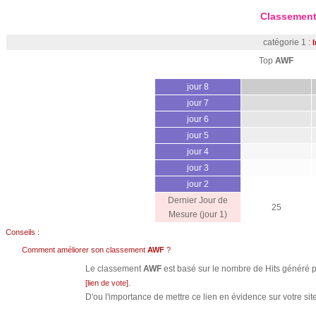
Classement
catégorie 1 :
I
Top
AWF
jour 8
jour 7
jour 6
jour 5
jour 4
jour 3
jour 2
Dernier Jour de
25
Mesure (jour 1)
Conseils :
Comment améliorer son classement
AWF
?
Le classement
AWF
est basé sur le nombre de Hits généré pa
.
[lien de vote]
D'ou l'importance de mettre ce lien en évidence sur votre site