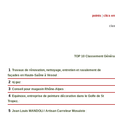
points
|
clics e
cla
TOP 10 Classement Génér
1
Travaux de rénovation, nettoyage, entretien et ravalement de
façades en Haute-Saône à Vesoul
:
2
nj gaz
:
3
Conseil pour magasin Rhône-Alpes
:
4
Equinoxe, entreprise de peinture décorative dans le Golfe de St
Tropez.
:
5
Jean Louis MANDOLI / Artisan Carreleur Mosaïste
: