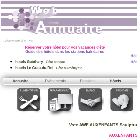
Evènements à la UNE
Réserver votre hôtel pour vos vacances d'été
Guide des hôtels dans les stations balnéaires
Hôt
hotels Guéthary
Hôt
Côte basque
hotels Le Grau-du-Roi
Côte d'Améthyste
Annuaire
Evènements
Passions
Hôtels
Vote AWF AUXENFANTS Sculpture,
AUXENFANTS S