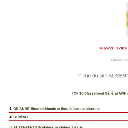
54 points
|
1 clics
classeme
Fiche du site AUXENF
TOP 10 Classement Général AWF
1
ORIANNE, libertine blonde et fine, delicate et discrete
:
2
jarretiere
:
3
AUXENFANTS Sculpture, sculpteur à Paris
: