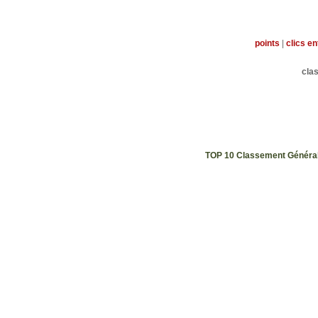
points
|
clics e
cla
TOP 10 Classement Génér